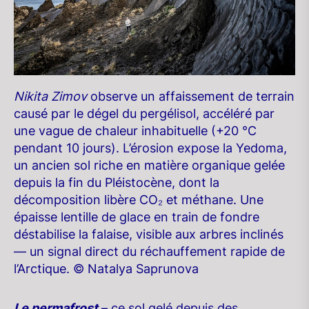
Nikita Zimov
observe un affaissement de terrain
causé par le dégel du pergélisol, accéléré par
une vague de chaleur inhabituelle (+20 °C
pendant 10 jours). L’érosion expose la Yedoma,
un ancien sol riche en matière organique gelée
depuis la fin du Pléistocène, dont la
décomposition libère CO₂ et méthane. Une
épaisse lentille de glace en train de fondre
déstabilise la falaise, visible aux arbres inclinés
— un signal direct du réchauffement rapide de
l’Arctique. © Natalya Saprunova
Le permafrost
– ce sol gelé depuis des