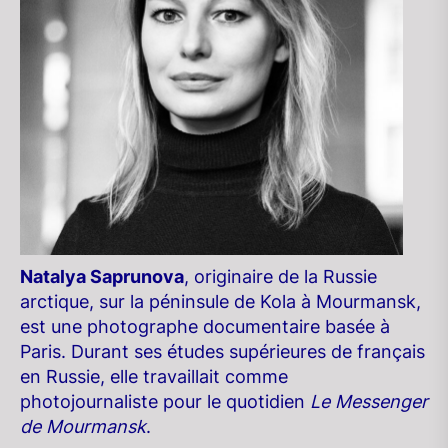
Natalya Saprunova
, originaire de la Russie
arctique, sur la péninsule de Kola à Mourmansk,
est une photographe documentaire basée à
Paris. Durant ses études supérieures de français
en Russie, elle travaillait comme
photojournaliste pour le quotidien
Le Messenger
de Mourmansk
.