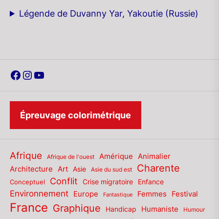
Légende de Duvanny Yar, Yakoutie (Russie)
Facebook
Instagram
YouTube
Épreuvage colorimétrique
Afrique
Amérique
Animalier
Afrique de l'ouest
Charente
Architecture
Art
Asie
Asie du sud est
Conflit
Enfance
Conceptuel
Crise migratoire
Environnement
Europe
Femmes
Festival
Fantastique
France
Graphique
Humaniste
Handicap
Humour