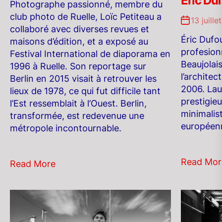
Éric Du
Photographe passionné, membre du
club photo de Ruelle, Loïc Petiteau a
13 juille
collaboré avec diverses revues et
Éric Dufo
maisons d’édition, et a exposé au
profesion
Festival International de diaporama en
Beaujolais
1996 à Ruelle. Son reportage sur
l’architec
Berlin en 2015 visait à retrouver les
2006. Lau
lieux de 1978, ce qui fut difficile tant
prestigieu
l’Est ressemblait à l’Ouest. Berlin,
minimalist
transformée, est redevenue une
européen
métropole incontournable.
Read Mor
Read More