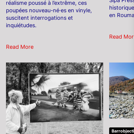
Sipa Pres
réalisme poussé à l’extrême, ces
historiqu
poupées nouveau-né·es en vinyle,
en Rouma
suscitent interrogations et
inquiétudes.
Read Mor
Read More
Barrobjecti