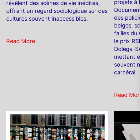
projets à 
révèlent des scènes de vie inédites,
Documenta
offrant un regard sociologique sur des
des polici
cultures souvent inaccessibles.
belges, so
failles du
le prix R
Read More
Dolega-SA
mettant en
souvent n
carcéral.
Read Mor