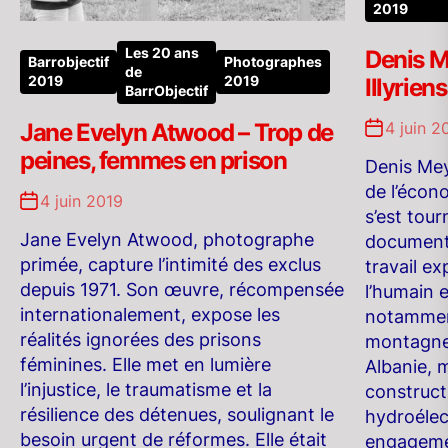
2019
Les 20 ans
Denis M
Barrobjectif
Photographes
de
2019
2019
Illyriens
BarrObjectif
Jane Evelyn Atwood – Trop de
4 juin 2
peines, femmes en prison
Denis Mey
de l’écono
4 juin 2019
s’est tou
Jane Evelyn Atwood, photographe
document
primée, capture l’intimité des exclus
travail ex
depuis 1971. Son œuvre, récompensée
l’humain 
internationalement, expose les
notammen
réalités ignorées des prisons
montagne
féminines. Elle met en lumière
Albanie, 
l’injustice, le traumatisme et la
construct
résilience des détenues, soulignant le
hydroélec
besoin urgent de réformes. Elle était
engagemen