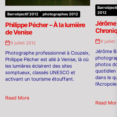
Barrobjecti
2012
Barrobjectif 2012
photographes 2012
Jérôme 
Philippe Pécher – À la lumière
Chroniq
de Venise
9 juillet
9 juillet 2012
Jérôme B
Photographe professionnel à Couzeix,
photograp
Philippe Pécher est allé à Venise, là où
photos d
les lumières éclairent des sites
quotidien
somptueux, classés UNESCO et
dans le q
activant un tourisme étouffant.
l’Acropol
Read More
Read Mor