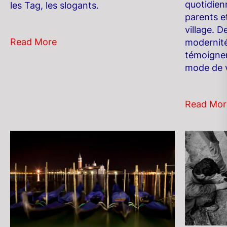
quotidien
les Tag, les slogants.
parents et
village. 
Read More
modernité
témoignen
mode de vi
Read Mor