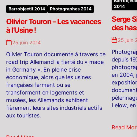
Barrobjecti
2014
Barrobjectif 2014
Photographes 2014
Serge S
Olivier Touron – Les vacances
des has
à l’Usine !
25 juin 
25 juin 2014
Photogra
Olivier Touron documente à travers ce
depuis 197
road trip Allemand la fierté du « made
photogra
in Germany ». En pleine crise
en 2004, p
économique, alors que les usines
exposition
françaises ferment ou se
documenté
transforment en logements et
pèlerinag
musées, les Allemands exhibent
Lelow, en
fièrement leurs sites industriels actifs
aux touristes.
Read Mor