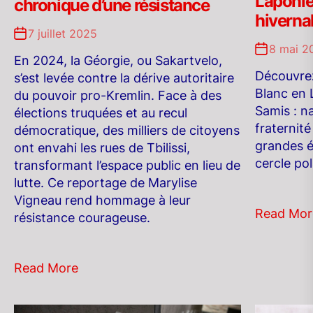
Laponie
chronique d’une résistance
hiverna
7 juillet 2025
8 mai 2
En 2024, la Géorgie, ou Sakartvelo,
Découvrez
s’est levée contre la dérive autoritaire
Blanc en 
du pouvoir pro-Kremlin. Face à des
Samis : n
élections truquées et au recul
fraternité
démocratique, des milliers de citoyens
grandes é
ont envahi les rues de Tbilissi,
cercle pol
transformant l’espace public en lieu de
lutte. Ce reportage de Marylise
Vigneau rend hommage à leur
Read Mor
résistance courageuse.
Read More