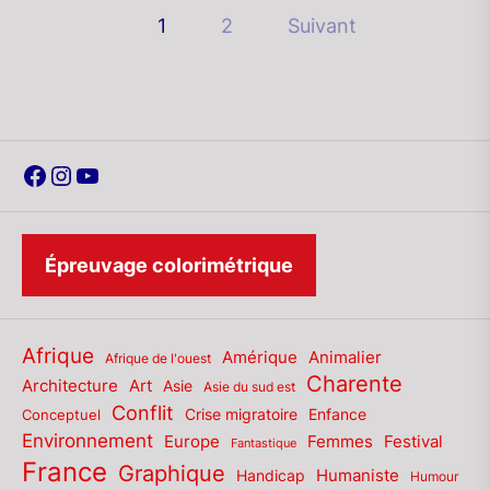
Pagination
1
2
Suivant
des
publications
Facebook
Instagram
YouTube
Épreuvage colorimétrique
Afrique
Amérique
Animalier
Afrique de l'ouest
Charente
Architecture
Art
Asie
Asie du sud est
Conflit
Enfance
Conceptuel
Crise migratoire
Environnement
Europe
Femmes
Festival
Fantastique
France
Graphique
Humaniste
Handicap
Humour