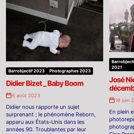
Barrobjecti
2021
Barrobjectif 2023
Photographes 2023
José Ni
Didier Bizet _ Baby Boom
décemb
6 août 2023
19 juin 
Didier nous rapporte un sujet
En plein 
surprenant ; le phénomène Reborn,
photorepo
apparu aux États-Unis dans les
photogra
années 90. Troublantes par leur