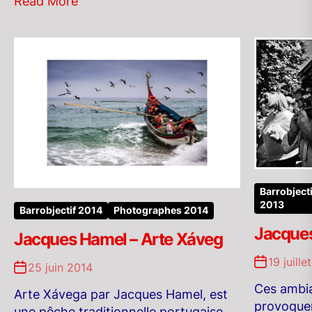
Read More
Barrobjecti
2013
Barrobjectif 2014
Photographes 2014
Jacques
Jacques Hamel – Arte Xáveg
19 juille
25 juin 2014
Ces ambi
Arte Xávega par Jacques Hamel, est
provoquen
une pêche traditionnelle portugaise