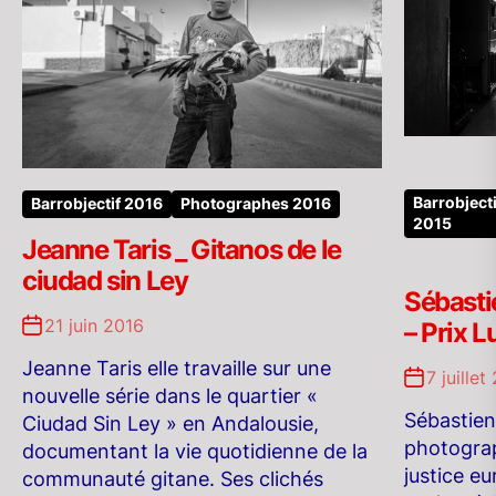
Barrobjecti
Barrobjectif 2016
Photographes 2016
2015
Jeanne Taris _ Gitanos de le
ciudad sin Ley
Sébast
21 juin 2016
– Prix 
Jeanne Taris elle travaille sur une
7 juillet
nouvelle série dans le quartier «
Sébastie
Ciudad Sin Ley » en Andalousie,
photograp
documentant la vie quotidienne de la
justice e
communauté gitane. Ses clichés