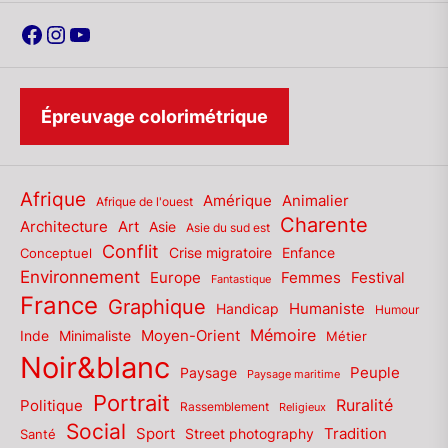
Facebook
Instagram
YouTube
Épreuvage colorimétrique
Afrique
Amérique
Animalier
Afrique de l'ouest
Charente
Architecture
Art
Asie
Asie du sud est
Conflit
Enfance
Conceptuel
Crise migratoire
Environnement
Europe
Femmes
Festival
Fantastique
France
Graphique
Humaniste
Handicap
Humour
Mémoire
Moyen-Orient
Inde
Minimaliste
Métier
Noir&blanc
Paysage
Peuple
Paysage maritime
Portrait
Politique
Ruralité
Rassemblement
Religieux
Social
Sport
Tradition
Santé
Street photography