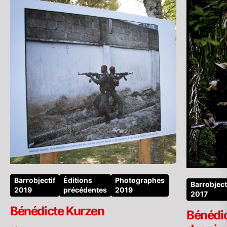
Barrobjectif
Éditions
Photographes
Barrobject
2019
précédentes
2019
2017
Bénédicte Kurzen
Bénédic