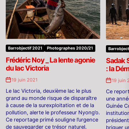
Barrobjectif 2021
Photographes 2020/21
Barrobject
Frédéric Noy _ La lente agonie
Sadak S
du lac Victoria
: la Dé
19 juin 2021
19 juin 
Le lac Victoria, deuxième lac le plus
Ce report
grand au monde risque de disparaître
une année
à cause de la surexploitation et de la
Guinée Co
pollution, alerte le professeur Nyong’o.
instituti
Ce reportage primé souligne l’urgence
président
de sauvegarder ce trésor naturel.
briguer u