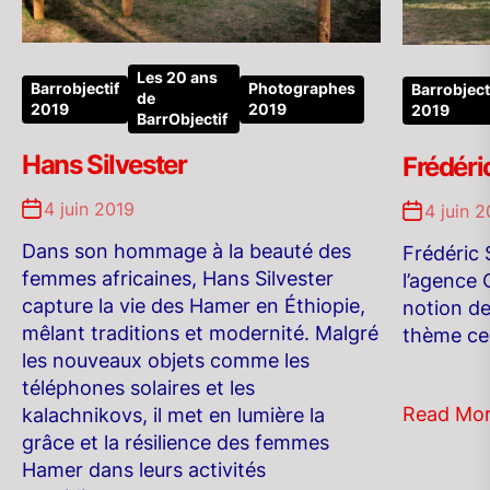
Les 20 ans
Barrobjectif
Photographes
Barrobject
de
2019
2019
2019
BarrObjectif
Hans Silvester
Frédéri
4 juin 2019
4 juin 
Dans son hommage à la beauté des
Frédéric
femmes africaines, Hans Silvester
l’agence 
capture la vie des Hamer en Éthiopie,
notion de 
mêlant traditions et modernité. Malgré
thème cen
les nouveaux objets comme les
téléphones solaires et les
Read Mo
kalachnikovs, il met en lumière la
grâce et la résilience des femmes
Hamer dans leurs activités