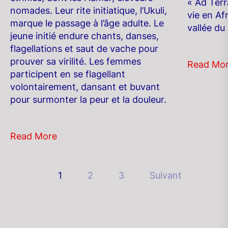
« Ad Terr
nomades. Leur rite initiatique, l’Ukuli,
vie en Af
marque le passage à l’âge adulte. Le
vallée du
jeune initié endure chants, danses,
flagellations et saut de vache pour
prouver sa virilité. Les femmes
Read Mo
participent en se flagellant
volontairement, dansant et buvant
pour surmonter la peur et la douleur.
Read More
Pagination
1
2
3
Suivant
des
publications