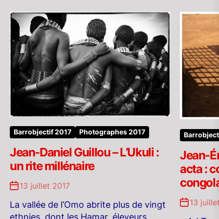
Barrobjectif 2017
Photographes 2017
Barrobject
Jean-Daniel Guillou – L’Ukuli :
Jean-É
un rite millénaire
acta : 
congol
13 juillet 2017
13 juill
La vallée de l’Omo abrite plus de vingt
ethnies, dont les Hamar, éleveurs