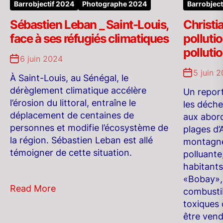
Barrobjectif 2024
Photographe 2024
Barrobject
Sébastien Leban _ Saint-Louis,
Christi
face à ses réfugiés climatiques
polluti
polluti
6 juin 2024
5 juin 
À Saint-Louis, au Sénégal, le
dérèglement climatique accélère
Un report
l’érosion du littoral, entraîne le
les déche
déplacement de centaines de
aux abord
personnes et modifie l’écosystème de
plages d’
la région. Sébastien Leban est allé
montagnes
témoigner de cette situation.
polluante
habitants
«Bobay», 
Read More
combusti
toxiques 
être ven