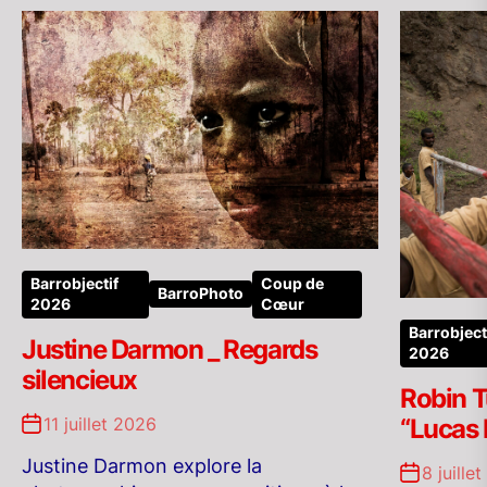
Barrobjectif
Coup de
BarroPhoto
2026
Cœur
Barrobject
Justine Darmon _ Regards
2026
silencieux
Robin T
11 juillet 2026
“Lucas
Justine Darmon explore la
8 juille