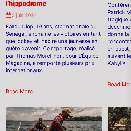
l’hippodrome
Conférenc
Patrick M
2 juin 2024
tragique 
Fallou Diop, 19 ans, star nationale du
décennie 
Sénégal, enchaîne les victoires en tant
donne la 
que jockey et inspire une jeunesse en
rencontré
quête d’avenir. Ce reportage, réalisé
en ouest
par Thomas Morel-Fort pour L’Équipe
suivant le
Magazine, a remporté plusieurs prix
Kabylie.
internationaux.
Read Mo
Read More