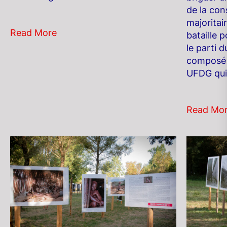
de la con
majoritai
Read More
bataille p
le parti 
composé 
UFDG qui 
Read Mo