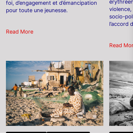
érythréen
foi, d’engagement et d’émancipation
violence,
pour toute une jeunesse.
socio-pol
l’accord 
Read More
Read Mo