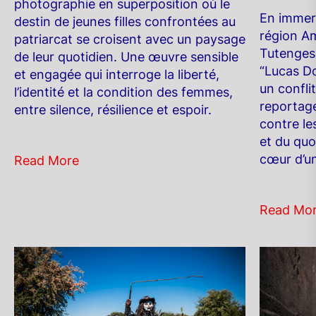
photographie en superposition où le
En immers
destin de jeunes filles confrontées au
région Am
patriarcat se croisent avec un paysage
Tutenges 
de leur quotidien. Une œuvre sensible
“Lucas D
et engagée qui interroge la liberté,
un confli
l’identité et la condition des femmes,
reportag
entre silence, résilience et espoir.
contre les
et du quo
cœur d’un
Read More
Read Mo