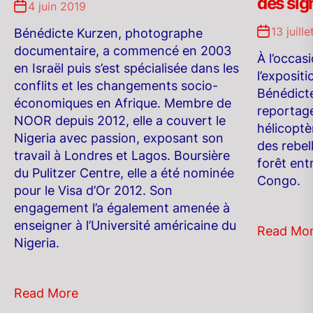
des sig
4 juin 2019
13 juill
Bénédicte Kurzen, photographe
documentaire, a commencé en 2003
À l’occas
en Israël puis s’est spécialisée dans les
l’exposit
conflits et les changements socio-
Bénédicte
économiques en Afrique. Membre de
reportage
NOOR depuis 2012, elle a couvert le
hélicoptèr
Nigeria avec passion, exposant son
des rebel
travail à Londres et Lagos. Boursière
forêt ent
du Pulitzer Centre, elle a été nominée
Congo.
pour le Visa d’Or 2012. Son
engagement l’a également amenée à
enseigner à l’Université américaine du
Read Mo
Nigeria.
Read More