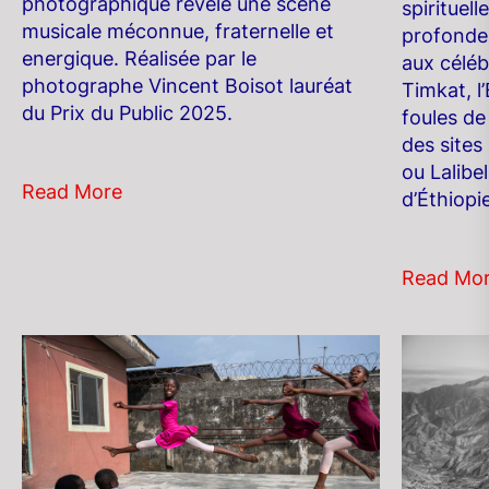
photographique révèle une scène
spirituel
musicale méconnue, fraternelle et
profondes
energique. Réalisée par le
aux céléb
photographe Vincent Boisot lauréat
Timkat, l
du Prix du Public 2025.
foules de
des sites
ou Lalibe
Read More
d’Éthiopie
Read Mo