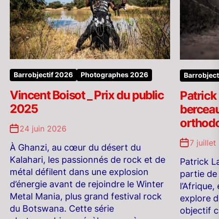
Barrobjectif 2026
Photographes 2026
Barrobject
Vincent Boisot _ Prix du public
Patrick
2025
berceau
orthod
24 juin 2026
7 juille
À Ghanzi, au cœur du désert du
Kalahari, les passionnés de rock et de
Patrick 
métal défilent dans une explosion
partie de
d’énergie avant de rejoindre le Winter
l’Afrique, 
Metal Mania, plus grand festival rock
explore d
du Botswana. Cette série
objectif 