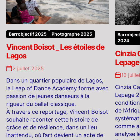
Barrobjectif 2025
Photographe 2025
Barrobject
2024
Vincent Boisot _ Les étoiles de
Cinzia 
Lagos
Lepage
2 juillet 2025
13 juill
Dans un quartier populaire de Lagos,
Cinzia Ca
la Leap of Dance Academy forme avec
Lepage 2
passion de jeunes danseurs à la
conditio
rigueur du ballet classique.
de l’Afriq
À travers ce reportage, Vincent Boisot
systémati
souhaite raconter cette histoire de
comme ar
grâce et de résilience, dans un lieu
analyse l
inattendu, où l’art devient un acte de