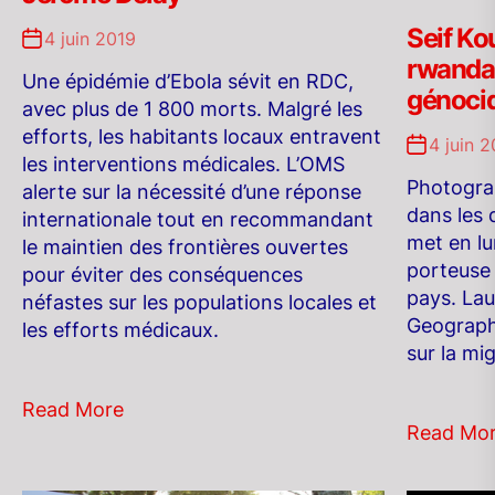
Seif Ko
4 juin 2019
rwandai
Une épidémie d’Ebola sévit en RDC,
génoci
avec plus de 1 800 morts. Malgré les
efforts, les habitants locaux entravent
4 juin 
les interventions médicales. L’OMS
Photograp
alerte sur la nécessité d’une réponse
dans les 
internationale tout en recommandant
met en lu
le maintien des frontières ouvertes
porteuse 
pour éviter des conséquences
pays. Lau
néfastes sur les populations locales et
Geographi
les efforts médicaux.
sur la mi
Read More
Read Mo