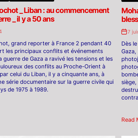
Rochot _ Liban : au commencement
Moha
erre _ il y a 50 ans
bles
4
7 ju
hot, grand reporter à France 2 pendant 40
Dès le
rt les principaux conflits et événements
Gaza,
 guerre de Gaza a ravivé les tensions et les
photoj
uloureux des conflits au Proche-Orient à
photog
r celui du Liban, il y a cinquante ans, à
bombes
e série documentaire sur la guerre civile qui
siège,
pays de 1975 à 1989.
destru
contra
Read 