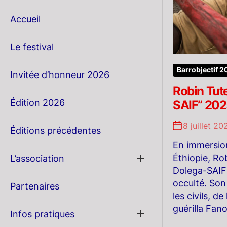
Accueil
Le festival
Barrobjectif 
Invitée d’honneur 2026
Robin Tut
Édition 2026
SAIF” 20
8 juillet 20
Éditions précédentes
En immersion
Show
Éthiopie, Ro
L’association
sub
Dolega-SAIF
menu
occulté. Son
Partenaires
les civils, d
guérilla Fan
Show
Infos pratiques
sub