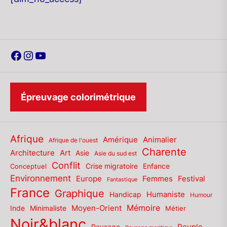
Facebook
Instagram
YouTube
Épreuvage colorimétrique
Afrique
Amérique
Animalier
Afrique de l'ouest
Charente
Architecture
Art
Asie
Asie du sud est
Conflit
Enfance
Conceptuel
Crise migratoire
Environnement
Europe
Femmes
Festival
Fantastique
France
Graphique
Humaniste
Handicap
Humour
Mémoire
Moyen-Orient
Inde
Minimaliste
Métier
Noir&blanc
Paysage