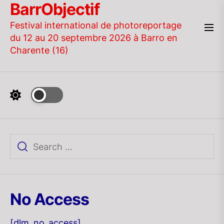
BarrObjectif
Skip
to
Festival international de photoreportage
the
du 12 au 20 septembre 2026 à Barro en
content
Charente (16)
No Access
[dlm_no_access]