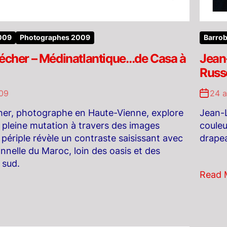
2009
Photographes 2009
Barrob
Pécher – Médinatlantique…de Casa à
Jean
Russ
09
24 
her, photographe en Haute-Vienne, explore
Jean-L
pleine mutation à travers des images
couleu
 périple révèle un contraste saisissant avec
drapea
ionnelle du Maroc, loin des oasis et des
 sud.
Read 