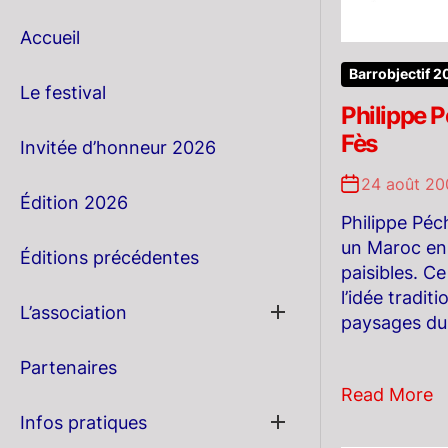
Accueil
Barrobjectif 
Le festival
Philippe 
Fès
Invitée d’honneur 2026
24 août 20
Édition 2026
Philippe Péc
un Maroc en 
Éditions précédentes
paisibles. Ce
l’idée tradit
Show
L’association
paysages du
sub
menu
Partenaires
Read More
Show
Infos pratiques
sub