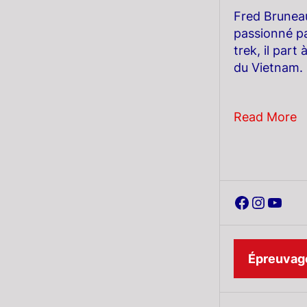
Fred Brunea
passionné par
trek, il part
du Vietnam.
Read More
Faceboo
Instag
YouT
Épreuvage