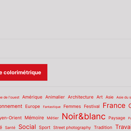
k
ram
ube
 colorimétrique
Amérique
Animalier
Architecture
Art
Asie
Asie du 
ue de l'ouest
France
ronnement
Europe
Femmes
Festival
Fantastique
Noir&blanc
Mémoire
en-Orient
Paysage
Métier
P
Social
Travai
é
Sport
Tradition
Santé
Street photography