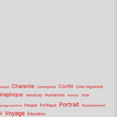
Charente
Conflit
Conceptuel
Crise migratoire
sud est
Graphique
Humaniste
Inde
Handicap
Humour
Portrait
Politique
Peuple
Rassemblement
aysage maritime
Voyage
l
Éducation