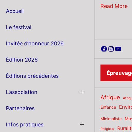
Read More
Accueil
Le festival
Invitée d’honneur 2026
Faceboo
Instag
YouT
Édition 2026
Épreuvage
Éditions précédentes
Show
L’association
Afrique
sub
Afriq
menu
Envi
Enfance
Partenaires
Moy
Minimaliste
Show
Infos pratiques
Ruralit
sub
Religieux