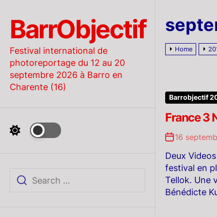
Skip
to
BarrObjectif
septe
the
content
Home
20
Festival international de
photoreportage du 12 au 20
septembre 2026 à Barro en
Charente (16)
Barrobjectif 2
France 3 
16 septemb
Deux Videos 
festival en p
Tellok. Une v
Bénédicte K