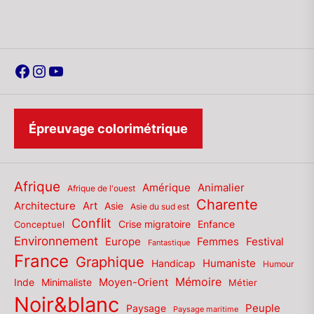
Facebook
Instagram
YouTube
Épreuvage colorimétrique
Afrique
Amérique
Animalier
Afrique de l'ouest
Charente
Architecture
Art
Asie
Asie du sud est
Conflit
Enfance
Conceptuel
Crise migratoire
Environnement
Europe
Femmes
Festival
Fantastique
France
Graphique
Humaniste
Handicap
Humour
Mémoire
Moyen-Orient
Inde
Minimaliste
Métier
Noir&blanc
Paysage
Peuple
Paysage maritime