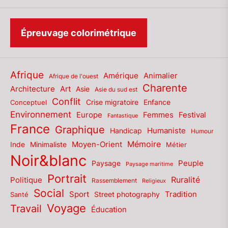
Épreuvage colorimétrique
Afrique
Amérique
Animalier
Afrique de l'ouest
Charente
Architecture
Art
Asie
Asie du sud est
Conflit
Enfance
Conceptuel
Crise migratoire
Environnement
Europe
Femmes
Festival
Fantastique
France
Graphique
Humaniste
Handicap
Humour
Mémoire
Moyen-Orient
Inde
Minimaliste
Métier
Noir&blanc
Paysage
Peuple
Paysage maritime
Portrait
Politique
Ruralité
Rassemblement
Religieux
Social
Sport
Tradition
Santé
Street photography
Voyage
Travail
Éducation