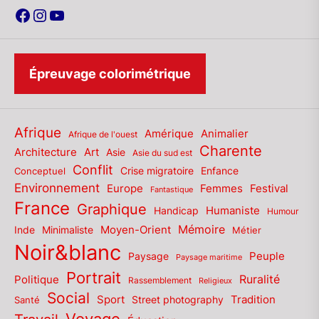
Facebook
Instagram
YouTube
Épreuvage colorimétrique
Afrique
Amérique
Animalier
Afrique de l'ouest
Charente
Architecture
Art
Asie
Asie du sud est
Conflit
Enfance
Conceptuel
Crise migratoire
Environnement
Europe
Femmes
Festival
Fantastique
France
Graphique
Humaniste
Handicap
Humour
Mémoire
Moyen-Orient
Inde
Minimaliste
Métier
Noir&blanc
Paysage
Peuple
Paysage maritime
Portrait
Politique
Ruralité
Rassemblement
Religieux
Social
Sport
Tradition
Santé
Street photography