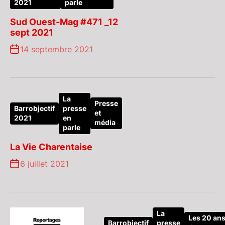
2021
parle
Sud Ouest-Mag #471 _12
sept 2021
14 septembre 2021
La
Presse
Barrobjectif
presse
et
2021
en
média
parle
La Vie Charentaise
6 juillet 2021
La
Les 20 an
Barrobjectif
presse