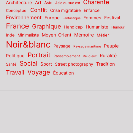
Charente
Architecture
Art
Asie
Asie du sud est
Conflit
Enfance
Conceptuel
Crise migratoire
Environnement
Europe
Femmes
Festival
Fantastique
France
Graphique
Humaniste
Handicap
Humour
Mémoire
Moyen-Orient
Inde
Minimaliste
Métier
Noir&blanc
Paysage
Peuple
Paysage maritime
Portrait
Politique
Ruralité
Rassemblement
Religieux
Social
Sport
Tradition
Santé
Street photography
Voyage
Travail
Éducation