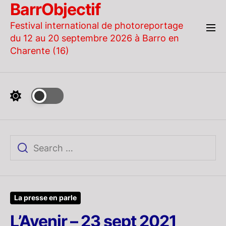
BarrObjectif
Skip
to
Festival international de photoreportage
the
du 12 au 20 septembre 2026 à Barro en
content
Charente (16)
La presse en parle
L’Avenir – 23 sept 2021