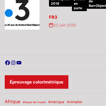
de
2019
en
BarrObject
parle
FR3
22 juin 2019
Facebook
Instagram
YouTube
Épreuvage colorimétrique
Afrique
Amérique
Animalier
Afrique de l'ouest