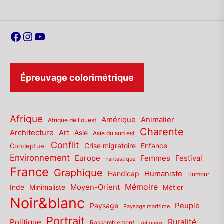
Facebook
Instagram
YouTube
Épreuvage colorimétrique
Afrique
Amérique
Animalier
Afrique de l'ouest
Charente
Architecture
Art
Asie
Asie du sud est
Conflit
Enfance
Conceptuel
Crise migratoire
Environnement
Europe
Femmes
Festival
Fantastique
France
Graphique
Humaniste
Handicap
Humour
Mémoire
Moyen-Orient
Inde
Minimaliste
Métier
Noir&blanc
Paysage
Peuple
Paysage maritime
Portrait
Politique
Ruralité
Rassemblement
Religieux