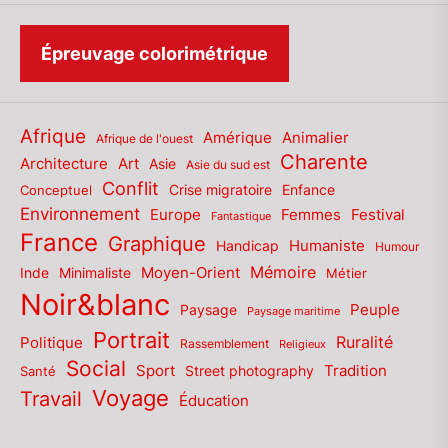
Épreuvage colorimétrique
Afrique
Amérique
Animalier
Afrique de l'ouest
Charente
Architecture
Art
Asie
Asie du sud est
Conflit
Enfance
Conceptuel
Crise migratoire
Environnement
Europe
Femmes
Festival
Fantastique
France
Graphique
Humaniste
Handicap
Humour
Mémoire
Moyen-Orient
Inde
Minimaliste
Métier
Noir&blanc
Paysage
Peuple
Paysage maritime
Portrait
Politique
Ruralité
Rassemblement
Religieux
Social
Sport
Tradition
Santé
Street photography
Voyage
Travail
Éducation