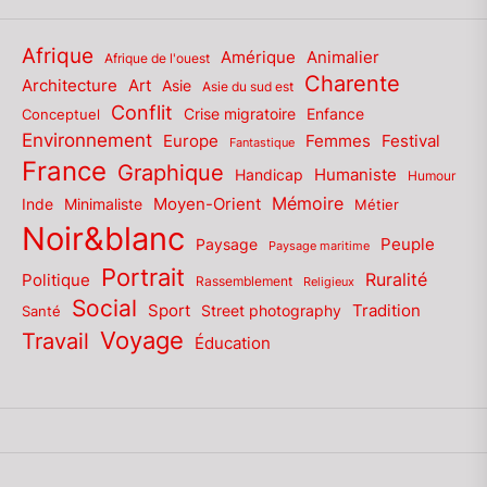
Afrique
Amérique
Animalier
Afrique de l'ouest
Charente
Architecture
Art
Asie
Asie du sud est
Conflit
Enfance
Conceptuel
Crise migratoire
Environnement
Europe
Femmes
Festival
Fantastique
France
Graphique
Humaniste
Handicap
Humour
Mémoire
Moyen-Orient
Inde
Minimaliste
Métier
Noir&blanc
Paysage
Peuple
Paysage maritime
Portrait
Politique
Ruralité
Rassemblement
Religieux
Social
Sport
Tradition
Santé
Street photography
Voyage
Travail
Éducation