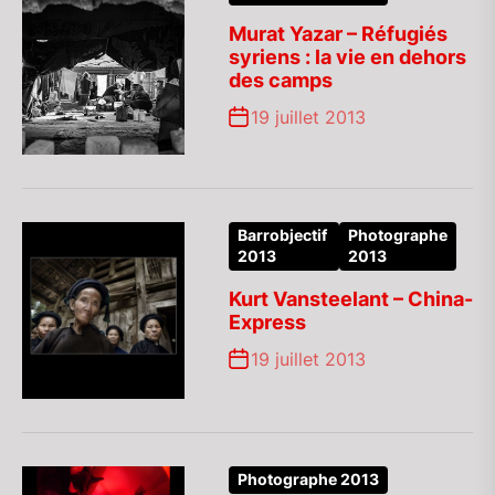
Murat Yazar – Réfugiés
syriens : la vie en dehors
des camps
19 juillet 2013
Barrobjectif
Photographe
2013
2013
Kurt Vansteelant – China-
Express
19 juillet 2013
Photographe 2013