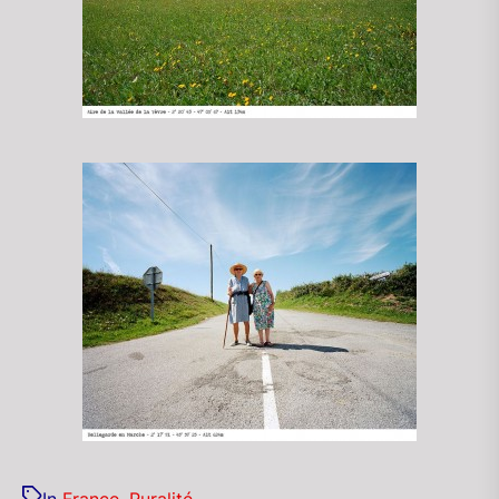
In
France
,
Ruralité