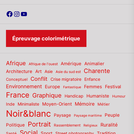
Facebook
Instagram
YouTube
Épreuvage colorimétrique
Afrique
Amérique
Animalier
Afrique de l'ouest
Charente
Architecture
Art
Asie
Asie du sud est
Conflit
Enfance
Conceptuel
Crise migratoire
Environnement
Europe
Femmes
Festival
Fantastique
France
Graphique
Humaniste
Handicap
Humour
Mémoire
Moyen-Orient
Inde
Minimaliste
Métier
Noir&blanc
Paysage
Peuple
Paysage maritime
Portrait
Politique
Ruralité
Rassemblement
Religieux
Social
Sport
Tradition
Santé
Street photography