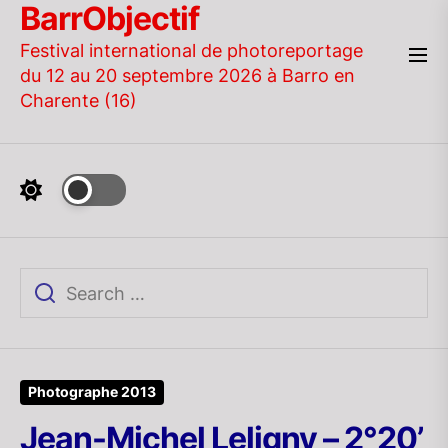
BarrObjectif
Skip
to
Festival international de photoreportage
the
du 12 au 20 septembre 2026 à Barro en
content
Charente (16)
Photographe 2013
Jean-Michel Leligny – 2°20’