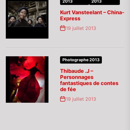
2013
2013
Kurt Vansteelant – China-
Express
19 juillet 2013
Photographe 2013
Thibaude .J –
Personnages
fantastiques de contes
de fée
19 juillet 2013