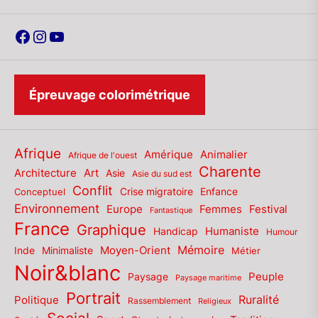
Facebook
Instagram
YouTube
Épreuvage colorimétrique
Afrique
Amérique
Animalier
Afrique de l'ouest
Charente
Architecture
Art
Asie
Asie du sud est
Conflit
Enfance
Conceptuel
Crise migratoire
Environnement
Europe
Femmes
Festival
Fantastique
France
Graphique
Humaniste
Handicap
Humour
Mémoire
Moyen-Orient
Inde
Minimaliste
Métier
Noir&blanc
Paysage
Peuple
Paysage maritime
Portrait
Politique
Ruralité
Rassemblement
Religieux