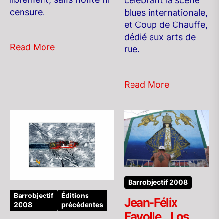
célébrant la scène
censure.
blues internationale,
et Coup de Chauffe,
dédié aux arts de
Read More
rue.
Read More
Barrobjectif 2008
Barrobjectif
Éditions
Jean-Félix
2008
précédentes
Fayolle _ Los