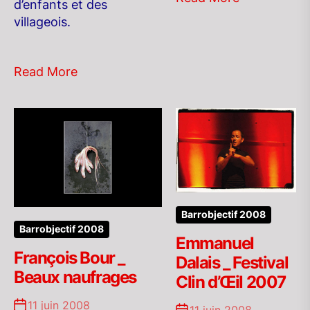
d’enfants et des
villageois.
Read More
Barrobjectif 2008
Barrobjectif 2008
Emmanuel
François Bour _
Dalais _ Festival
Beaux naufrages
Clin d’Œil 2007
11 juin 2008
11 juin 2008