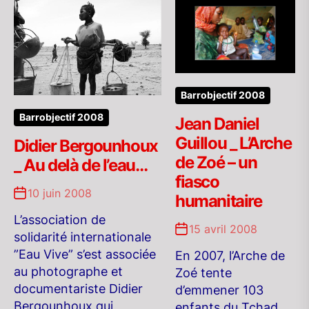
Barrobjectif 2008
Barrobjectif 2008
Jean Daniel
Guillou _ L’Arche
Didier Bergounhoux
de Zoé – un
_ Au delà de l’eau…
fiasco
10 juin 2008
humanitaire
L’association de
15 avril 2008
solidarité internationale
”Eau Vive” s’est associée
En 2007, l’Arche de
au photographe et
Zoé tente
documentariste Didier
d’emmener 103
Bergounhoux qui
enfants du Tchad.