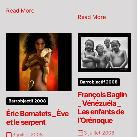
Read More
Read More
Barrobjectif 2008
François Baglin
Barrobjectif 2008
_ Vénézuéla _
Les enfants de
Éric Bernatets _ Ève
l’Orénoque
et le serpent
3 juillet 2008
3 juillet 2008