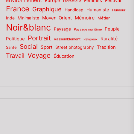
Environnement
Europe
Femmes
Festival
Fantastique
France
Graphique
Humaniste
Handicap
Humour
Mémoire
Moyen-Orient
Inde
Minimaliste
Métier
Noir&blanc
Paysage
Peuple
Paysage maritime
Portrait
Politique
Ruralité
Rassemblement
Religieux
Social
Sport
Tradition
Santé
Street photography
Voyage
Travail
Éducation