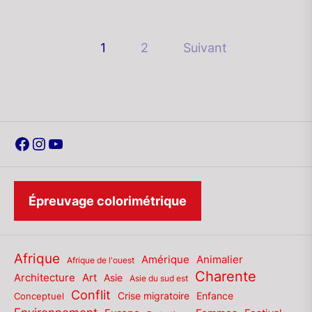
Pagination
1
2
Suivant
des
publications
Facebook
Instagram
YouTube
Épreuvage colorimétrique
Afrique
Amérique
Animalier
Afrique de l'ouest
Charente
Architecture
Art
Asie
Asie du sud est
Conflit
Enfance
Conceptuel
Crise migratoire