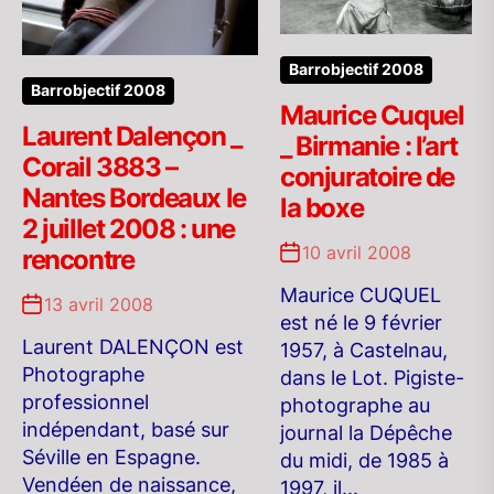
Barrobjectif 2008
Barrobjectif 2008
Maurice Cuquel
Laurent Dalençon _
_ Birmanie : l’art
Corail 3883 –
conjuratoire de
Nantes Bordeaux le
la boxe
2 juillet 2008 : une
10 avril 2008
rencontre
Maurice CUQUEL
13 avril 2008
est né le 9 février
Laurent DALENÇON est
1957, à Castelnau,
Photographe
dans le Lot. Pigiste-
professionnel
photographe au
indépendant, basé sur
journal la Dépêche
Séville en Espagne.
du midi, de 1985 à
Vendéen de naissance,
1997, il...