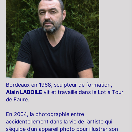
Bordeaux en 1968, sculpteur de formation,
Alain LABOILE
vit et travaille dans le Lot à Tour
de Faure.
En 2004, la photographie entre
accidentellement dans la vie de l’artiste qui
s’équipe d’un appareil photo pour illustrer son