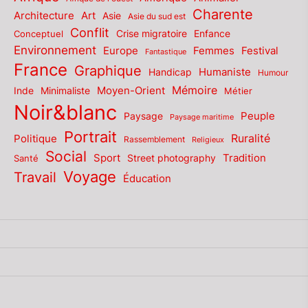
Charente
Architecture
Art
Asie
Asie du sud est
Conflit
Enfance
Conceptuel
Crise migratoire
Environnement
Europe
Femmes
Festival
Fantastique
France
Graphique
Humaniste
Handicap
Humour
Mémoire
Moyen-Orient
Inde
Minimaliste
Métier
Noir&blanc
Paysage
Peuple
Paysage maritime
Portrait
Politique
Ruralité
Rassemblement
Religieux
Social
Sport
Tradition
Santé
Street photography
Voyage
Travail
Éducation