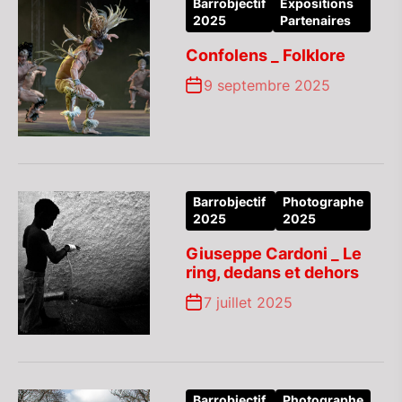
Barrobjectif
Expositions
2025
Partenaires
Confolens _ Folklore
9 septembre 2025
Barrobjectif
Photographe
2025
2025
Giuseppe Cardoni _ Le
ring, dedans et dehors
7 juillet 2025
Barrobjectif
Photographe