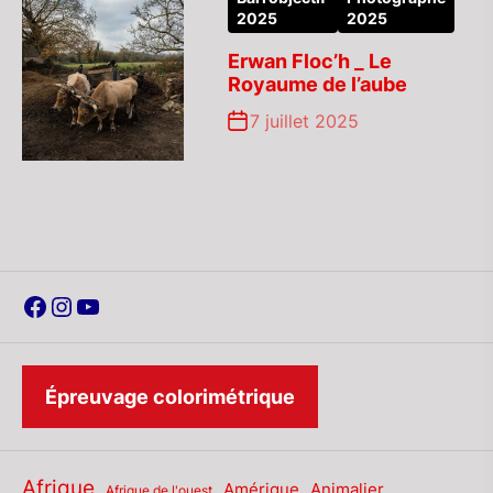
2025
2025
Erwan Floc’h _ Le
Royaume de l’aube
7 juillet 2025
Facebook
Instagram
YouTube
Épreuvage colorimétrique
Afrique
Amérique
Animalier
Afrique de l'ouest