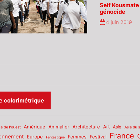
Seif Kousmate 
génocide
4 juin 2019
k
ram
ube
 colorimétrique
Amérique
Animalier
Architecture
Art
Asie
Asie du 
ue de l'ouest
France
ronnement
Europe
Femmes
Festival
Fantastique