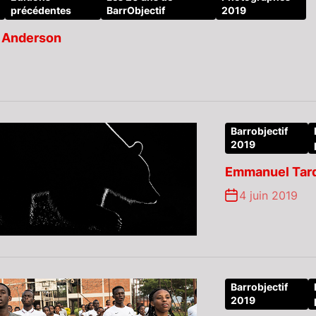
précédentes
BarrObjectif
2019
 Anderson
Barrobjectif
2019
Emmanuel Tardy
4 juin 2019
Barrobjectif
2019