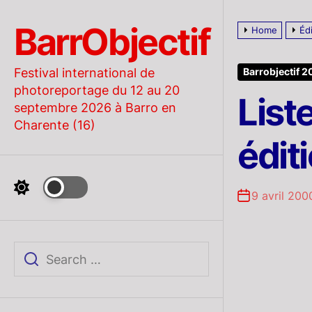
Skip
to
BarrObjectif
Home
Éd
the
content
Festival international de
Barrobjectif 
photoreportage du 12 au 20
List
septembre 2026 à Barro en
Charente (16)
édit
9 avril 200