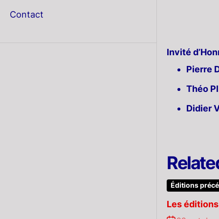
menu
Contact
Invité d’Hon
Pierre
Théo 
Didier
Relate
Éditions préc
Les édition