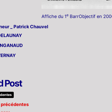
e
Affiche du 1
BarrObjectif en 200
neur _ Patrick Chauvel
 DELAUNAY
PINGANAUD
 VERNAY
d Post
édentes
s précédentes