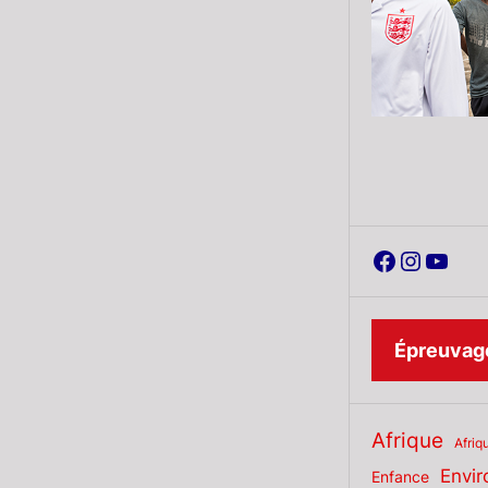
Faceboo
Instag
YouT
Épreuvage
Afrique
Afriq
Envi
Enfance