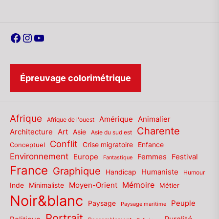
Facebook
Instagram
YouTube
Épreuvage colorimétrique
Afrique
Amérique
Animalier
Afrique de l'ouest
Charente
Architecture
Art
Asie
Asie du sud est
Conflit
Enfance
Conceptuel
Crise migratoire
Environnement
Europe
Femmes
Festival
Fantastique
France
Graphique
Humaniste
Handicap
Humour
Mémoire
Moyen-Orient
Inde
Minimaliste
Métier
Noir&blanc
Paysage
Peuple
Paysage maritime
Portrait