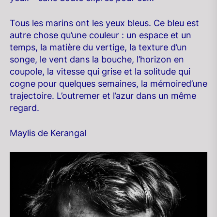
Tous les marins ont les yeux bleus. Ce bleu est
autre chose qu’une couleur : un espace et un
temps, la matière du vertige, la texture d’un
songe, le vent dans la bouche, l’horizon en
coupole, la vitesse qui grise et la solitude qui
cogne pour quelques semaines, la mémoired’une
trajectoire. L’outremer et l’azur dans un même
regard.
Maylis de Kerangal