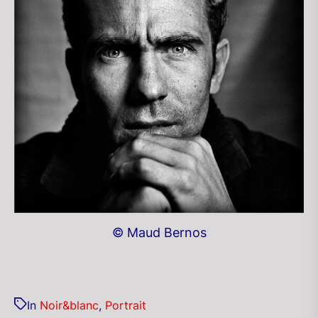
© Maud Bernos
In
Noir&blanc
,
Portrait