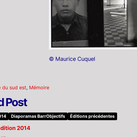
© Maurice Cuquel
e du sud est
,
Mémoire
d Post
014
Diaporamas BarrObjectifs
Éditions précédentes
dition 2014