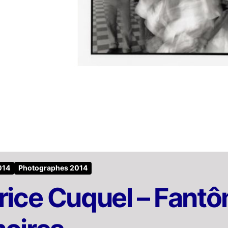
014
Photographes 2014
ice Cuquel – Fant