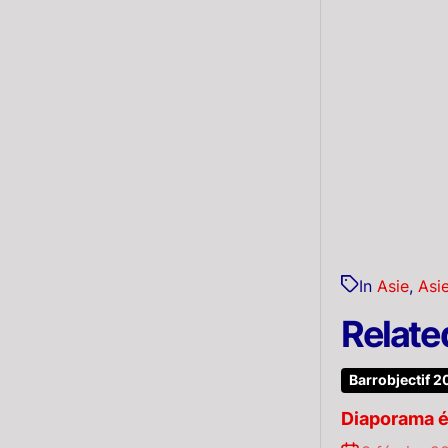
In
Asie
,
Asi
Relate
Barrobjectif 2
Diaporama é