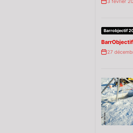
3 février 2
Barrobjectif 2
BarrObjecti
27 décemb