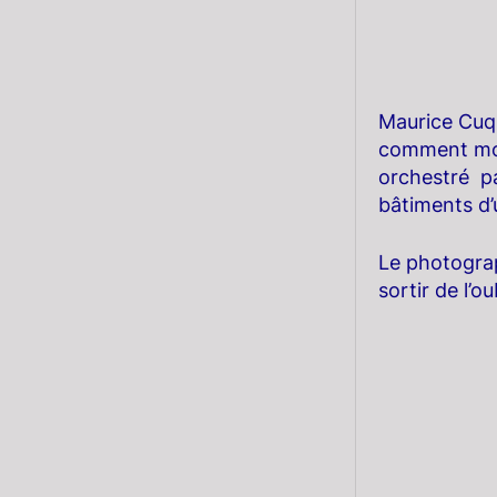
Maurice Cuqu
comment mont
orchestré pa
bâtiments d’
Le photograp
sortir de l’o