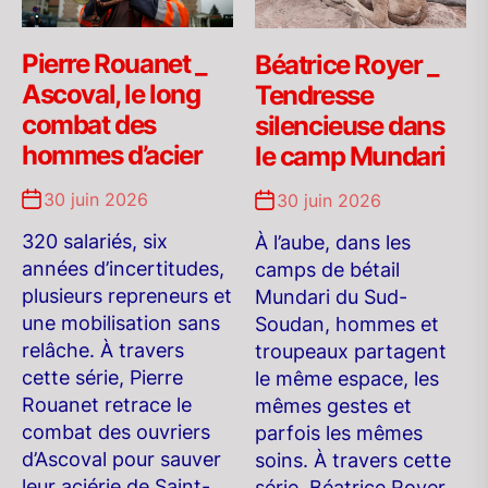
Pierre Rouanet _
Béatrice Royer _
Ascoval, le long
Tendresse
combat des
silencieuse dans
hommes d’acier
le camp Mundari
30 juin 2026
30 juin 2026
320 salariés, six
À l’aube, dans les
années d’incertitudes,
camps de bétail
plusieurs repreneurs et
Mundari du Sud-
une mobilisation sans
Soudan, hommes et
relâche. À travers
troupeaux partagent
cette série, Pierre
le même espace, les
Rouanet retrace le
mêmes gestes et
combat des ouvriers
parfois les mêmes
d’Ascoval pour sauver
soins. À travers cette
leur aciérie de Saint-
série, Béatrice Royer