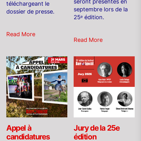
seront présentés en
téléchargeant le
septembre lors de la
dossier de presse.
25ᵉ édition.
Read More
Read More
Appel à
Jury de la 25e
candidatures
édition