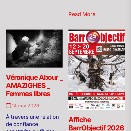
Read More
Véronique Abour _
AMAZIGHES _
Femmes libres
14 mai 2026
À travers une relation
Affiche
de confiance
BarrObjectif 2026