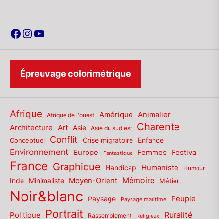
Facebook
Instagram
YouTube
Épreuvage colorimétrique
Afrique
Amérique
Animalier
Afrique de l'ouest
Charente
Architecture
Art
Asie
Asie du sud est
Conflit
Enfance
Conceptuel
Crise migratoire
Environnement
Europe
Femmes
Festival
Fantastique
France
Graphique
Humaniste
Handicap
Humour
Mémoire
Moyen-Orient
Inde
Minimaliste
Métier
Noir&blanc
Paysage
Peuple
Paysage maritime
Portrait
Politique
Ruralité
Rassemblement
Religieux