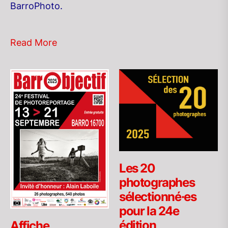
BarroPhoto.
Read More
Les 20
photographes
sélectionné·es
pour la 24e
édition
Affiche