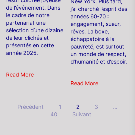
festif colorée joyeuse
New York. Plus tard,
de l’événement. Dans
j’ai cherché l’esprit des
le cadre de notre
années 60-70 :
partenariat une
engagement, sueur,
sélection d’une dizaine
rêves. La boxe,
de leur clichés et
échappatoire à la
présentés en cette
pauvreté, est surtout
année 2025.
un monde de respect,
d’humanité et d’espoir.
Read More
Read More
Pagination
Précédent
1
2
3
…
40
Suivant
des
publications