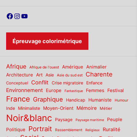
Facebook
Instagram
YouTube
Épreuvage colorimétrique
Afrique
Amérique
Animalier
Afrique de l'ouest
Charente
Architecture
Art
Asie
Asie du sud est
Conflit
Enfance
Conceptuel
Crise migratoire
Environnement
Europe
Femmes
Festival
Fantastique
France
Graphique
Humaniste
Handicap
Humour
Mémoire
Moyen-Orient
Inde
Minimaliste
Métier
Noir&blanc
Paysage
Peuple
Paysage maritime
Portrait
Politique
Ruralité
Rassemblement
Religieux