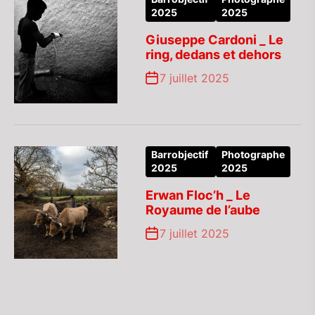
2025
2025
Giuseppe Cardoni _ Le
ring, dedans et dehors
7 juillet 2025
Barrobjectif
Photographe
2025
2025
Erwan Floc’h _ Le
Royaume de l’aube
7 juillet 2025