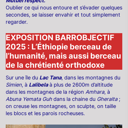
Mutuel respect.
Oublier ce qui nous entoure et s’évader quelques
secondes, se laisser envahir et tout simplement
regarder.
EXPOSITION BARROBJECTIF
2025 : L’Éthiopie berceau de
l’humanité, mais aussi berceau
de la chrétienté orthodoxe
Sur une île du
Lac Tana
, dans les montagnes du
Simien
, à
Lalibela
à plus de 2600m d’altitude
dans les montagnes de la région
Amhara
, à
Abuna Yemata Guh
dans la chaine du
Gheralta
;
on creuse les montagnes, on sculpte, on taille
les blocs et les parois rocheuses.