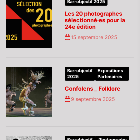
Barrobjectif 2025
Les 20 photographes
sélectionné·es pour la
24e édition
15 septembre 2025
Barrobjectif
Expositions
2025
Partenaires
Confolens _ Folklore
9 septembre 2025
Barrobjectif
Photographe