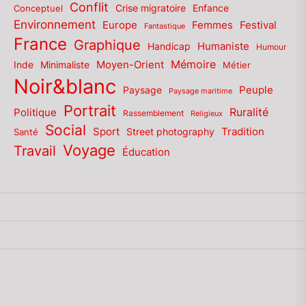
Conflit
Enfance
Conceptuel
Crise migratoire
Environnement
Europe
Femmes
Festival
Fantastique
France
Graphique
Humaniste
Handicap
Humour
Mémoire
Moyen-Orient
Inde
Minimaliste
Métier
Noir&blanc
Paysage
Peuple
Paysage maritime
Portrait
Politique
Ruralité
Rassemblement
Religieux
Social
Sport
Tradition
Santé
Street photography
Voyage
Travail
Éducation