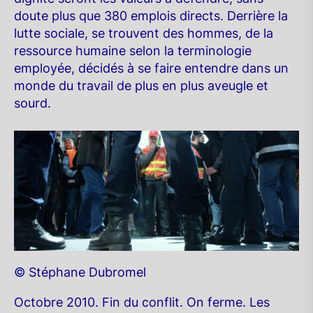
doute plus que 380 emplois directs. Derrière la
lutte sociale, se trouvent des hommes, de la
ressource humaine selon la terminologie
employée, décidés à se faire entendre dans un
monde du travail de plus en plus aveugle et
sourd.
© Stéphane Dubromel
Octobre 2010. Fin du conflit. On ferme. Les