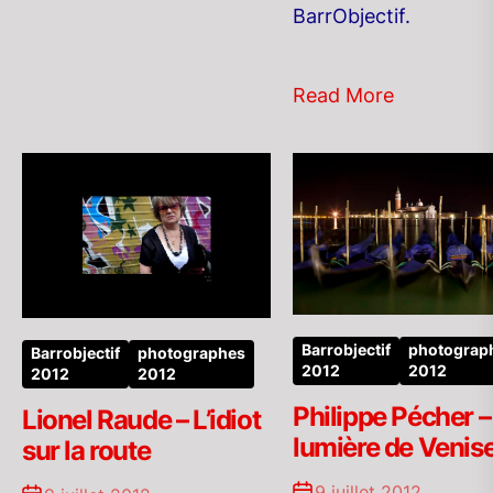
BarrObjectif.
Read More
Barrobjectif
photograp
Barrobjectif
photographes
2012
2012
2012
2012
Philippe Pécher –
Lionel Raude – L’idiot
lumière de Venis
sur la route
9 juillet 2012