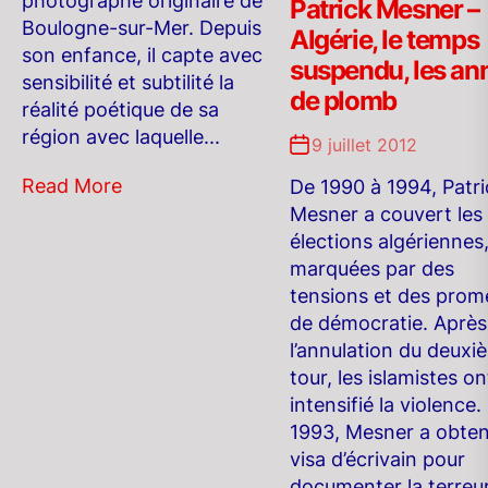
photographe originaire de
Patrick Mesner –
Boulogne-sur-Mer. Depuis
Algérie, le temps
son enfance, il capte avec
suspendu, les an
sensibilité et subtilité la
de plomb
réalité poétique de sa
région avec laquelle...
9 juillet 2012
Read More
De 1990 à 1994, Patri
Mesner a couvert les
élections algériennes
marquées par des
tensions et des prom
de démocratie. Après
l’annulation du deuxi
tour, les islamistes on
intensifié la violence.
1993, Mesner a obte
visa d’écrivain pour
documenter la terreu