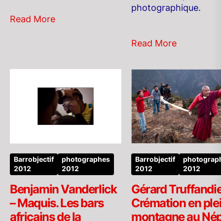
photographique.
Read More
Read More
Barrobjectif
photographes
Barrobjectif
photograp
2012
2012
2012
2012
Benjamin Vanderlick
Gérard Truffandie
– Maquis. Les bars
Crémation en ple
africains de la
montagne au Nép