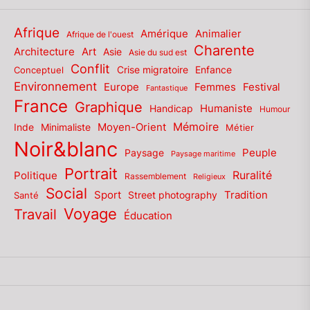
Afrique
Amérique
Animalier
Afrique de l'ouest
Charente
Architecture
Art
Asie
Asie du sud est
Conflit
Enfance
Conceptuel
Crise migratoire
Environnement
Europe
Femmes
Festival
Fantastique
France
Graphique
Humaniste
Handicap
Humour
Mémoire
Moyen-Orient
Inde
Minimaliste
Métier
Noir&blanc
Paysage
Peuple
Paysage maritime
Portrait
Politique
Ruralité
Rassemblement
Religieux
Social
Sport
Tradition
Santé
Street photography
Voyage
Travail
Éducation