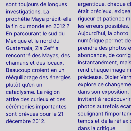
argentique, chaque c
sont toujours de longues
était précieux, exigea
investigations. La
rigueur et patience m
prophétie Maya prédit-elle
les erreurs possibles.
la fin du monde en 2012 ?
Aujourd’hui, la photo
En parcourant le sud du
numérique permet de
Mexique et le nord du
prendre des photos 
Guatemala, Zia Zeff a
abondance, de corrig
rencontré des Mayas, des
instantanément, mai
chamans et des locaux.
rend chaque image m
Beaucoup croient en un
précieuse. Didier Ver
rééquilibrage des énergies
explore ce changeme
plutôt qu’en un
dans son exposition,
cataclysme. La région
invitant à redécouvri
attire des curieux et des
photos autrefois écar
cérémonies importantes
soulignant l’importan
sont prévues pour le 21
temps et de la réflex
décembre 2012.
dans la critique