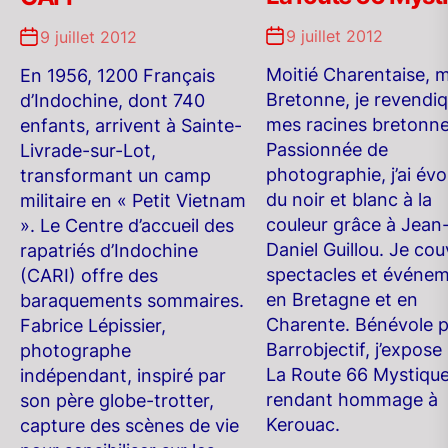
9 juillet 2012
9 juillet 2012
Moitié Charentaise, m
En 1956, 1200 Français
Bretonne, je revendi
d’Indochine, dont 740
mes racines bretonne
enfants, arrivent à Sainte-
Passionnée de
Livrade-sur-Lot,
photographie, j’ai évo
transformant un camp
du noir et blanc à la
militaire en « Petit Vietnam
couleur grâce à Jean
». Le Centre d’accueil des
Daniel Guillou. Je cou
rapatriés d’Indochine
spectacles et événem
(CARI) offre des
en Bretagne et en
baraquements sommaires.
Charente. Bénévole 
Fabrice Lépissier,
Barrobjectif, j’expose
photographe
La Route 66 Mystique
indépendant, inspiré par
rendant hommage à
son père globe-trotter,
Kerouac.
capture des scènes de vie