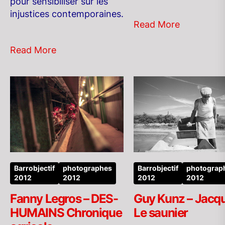
pour sensibiliser sur les
injustices contemporaines.
Read More
Read More
Barrobjectif
photographes
Barrobjectif
photograp
2012
2012
2012
2012
Fanny Legros – DES-
Guy Kunz – Jacqu
HUMAINS Chronique
Le saunier