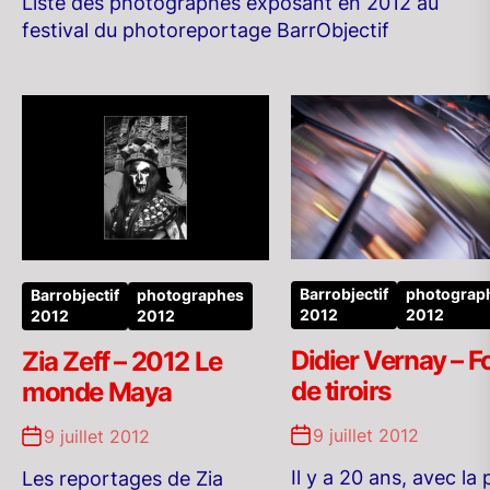
Liste des photographes exposant en 2012 au
festival du photoreportage BarrObjectif
Barrobjectif
photograp
Barrobjectif
photographes
2012
2012
2012
2012
Didier Vernay – 
Zia Zeff – 2012 Le
de tiroirs
monde Maya
9 juillet 2012
9 juillet 2012
Il y a 20 ans, avec la
Les reportages de Zia