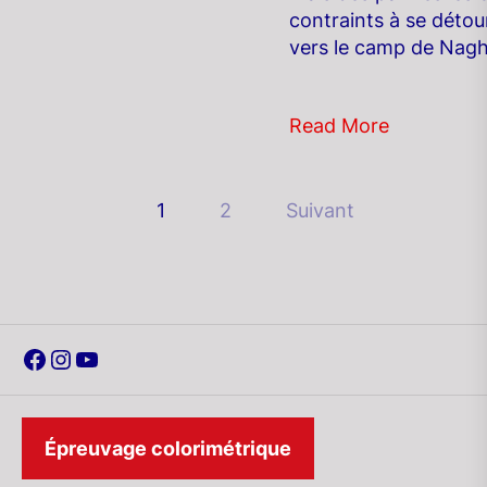
contraints à se détou
vers le camp de Nagh
Read More
Pagination
1
2
Suivant
des
publications
Facebook
Instagram
YouTube
Épreuvage colorimétrique