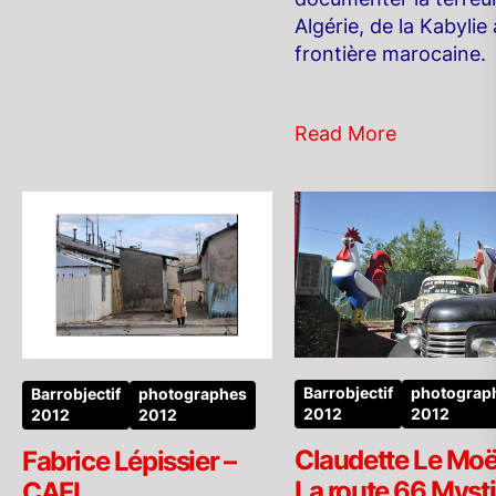
Algérie, de la Kabylie 
frontière marocaine.
Read More
Barrobjectif
photograp
Barrobjectif
photographes
2012
2012
2012
2012
Claudette Le Moë
Fabrice Lépissier –
La route 66 Myst
CAFI