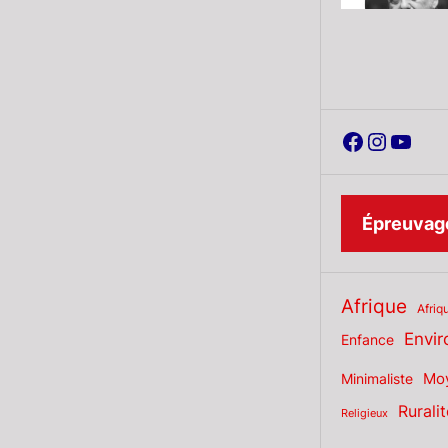
Faceboo
Instag
YouT
Épreuvage
Afrique
Afriq
Envi
Enfance
Moy
Minimaliste
Ruralit
Religieux