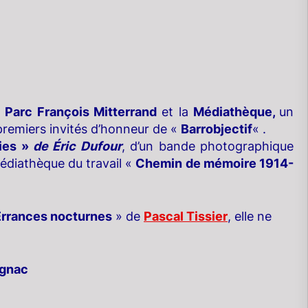
e
Parc François Mitterrand
et la
Médiathèque,
un
 premiers invités d’honneur de «
Barrobjectif
« .
ties »
de Éric Dufour
, d’un bande photographique
Médiathèque du travail «
Chemin de mémoire 1914-
Érrances nocturnes
» de
Pascal Tissier
, elle ne
agnac