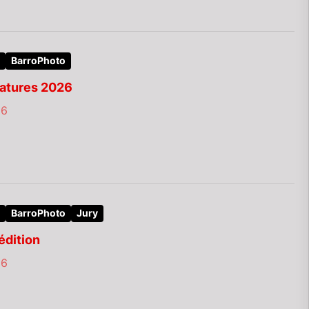
BarroPhoto
datures 2026
26
BarroPhoto
Jury
édition
26