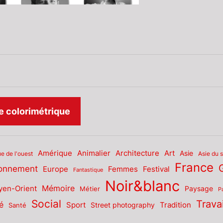
k
ram
ube
 colorimétrique
Amérique
Animalier
Architecture
Art
Asie
Asie du 
ue de l'ouest
France
ronnement
Europe
Femmes
Festival
Fantastique
Noir&blanc
Mémoire
en-Orient
Paysage
Métier
P
Social
Travai
é
Sport
Tradition
Santé
Street photography