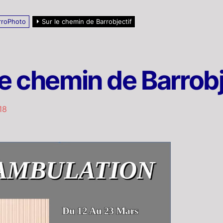
rroPhoto
Sur le chemin de Barrobjectif
le chemin de Barrobj
18