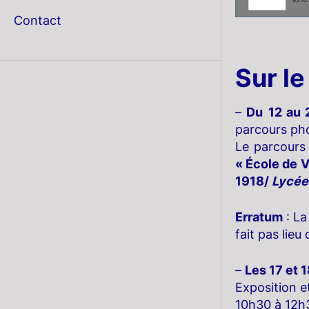
menu
Contact
Sur le
–
Du
12 au
parcours pho
Le parcours
« École de V
1918/
Lycée
Erratum
: La
fait pas lieu
–
Les 17 et 
Exposition e
10h30 à 12h3