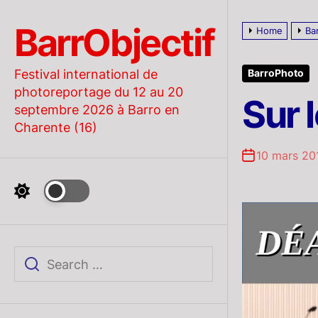
Skip
to
BarrObjectif
Home
Ba
the
content
Festival international de
BarroPhoto
photoreportage du 12 au 20
Sur 
septembre 2026 à Barro en
Charente (16)
10 mars 20