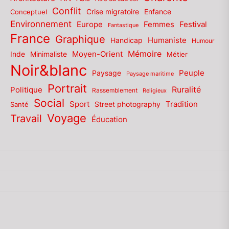
Conflit
Enfance
Conceptuel
Crise migratoire
Environnement
Europe
Femmes
Festival
Fantastique
France
Graphique
Humaniste
Handicap
Humour
Mémoire
Moyen-Orient
Inde
Minimaliste
Métier
Noir&blanc
Paysage
Peuple
Paysage maritime
Portrait
Politique
Ruralité
Rassemblement
Religieux
Social
Sport
Tradition
Santé
Street photography
Voyage
Travail
Éducation