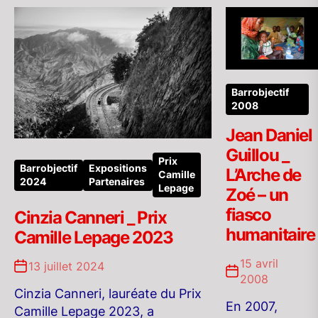
Barrobjectif
2008
Jean Daniel
Guillou _
Prix
Barrobjectif
Expositions
L’Arche de
Camille
2024
Partenaires
Lepage
Zoé – un
fiasco
Cinzia Canneri _ Prix
humanitaire
Camille Lepage 2023
15 avril
13 juillet 2024
2008
Cinzia Canneri, lauréate du Prix
En 2007,
Camille Lepage 2023, a