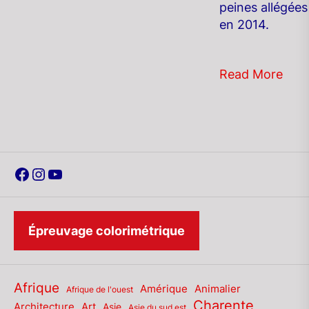
peines allégées
en 2014.
Read More
Facebook
Instagram
YouTube
Épreuvage colorimétrique
Afrique
Amérique
Animalier
Afrique de l'ouest
Charente
Architecture
Art
Asie
Asie du sud est