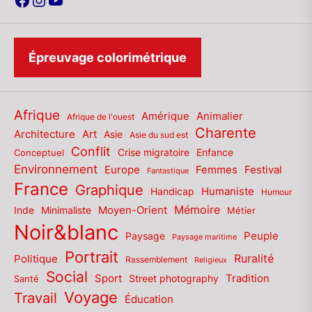
Épreuvage colorimétrique
Afrique
Amérique
Animalier
Afrique de l'ouest
Charente
Architecture
Art
Asie
Asie du sud est
Conflit
Enfance
Conceptuel
Crise migratoire
Environnement
Europe
Femmes
Festival
Fantastique
France
Graphique
Humaniste
Handicap
Humour
Mémoire
Moyen-Orient
Inde
Minimaliste
Métier
Noir&blanc
Paysage
Peuple
Paysage maritime
Portrait
Politique
Ruralité
Rassemblement
Religieux
Social
Sport
Tradition
Santé
Street photography
Voyage
Travail
Éducation