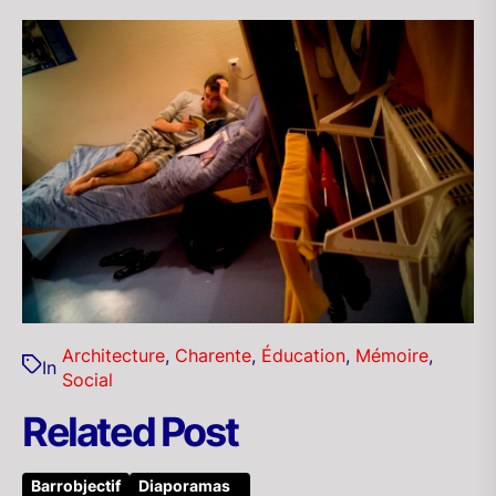
Architecture
,
Charente
,
Éducation
,
Mémoire
,
In
Social
Related Post
Barrobjectif
Diaporamas