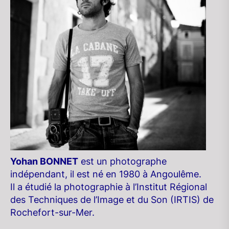
Yohan BONNET
est un photographe
indépendant, il est né en 1980 à Angoulême.
Il a étudié la photographie à l’Institut Régional
des Techniques de l’Image et du Son (IRTIS) de
Rochefort-sur-Mer.