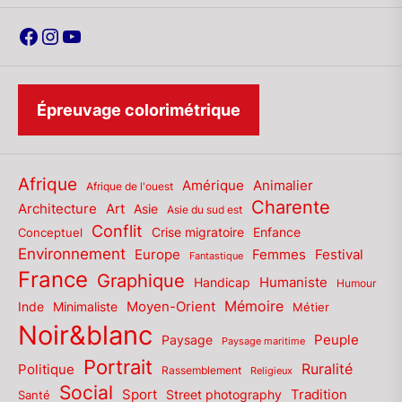
Facebook
Instagram
YouTube
Épreuvage colorimétrique
Afrique
Amérique
Animalier
Afrique de l'ouest
Charente
Architecture
Art
Asie
Asie du sud est
Conflit
Enfance
Conceptuel
Crise migratoire
Environnement
Europe
Femmes
Festival
Fantastique
France
Graphique
Humaniste
Handicap
Humour
Mémoire
Moyen-Orient
Inde
Minimaliste
Métier
Noir&blanc
Paysage
Peuple
Paysage maritime
Portrait
Politique
Ruralité
Rassemblement
Religieux
Social
Sport
Tradition
Santé
Street photography