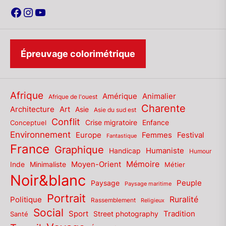
Facebook
Instagram
YouTube
Épreuvage colorimétrique
Afrique
Amérique
Animalier
Afrique de l'ouest
Charente
Architecture
Art
Asie
Asie du sud est
Conflit
Enfance
Conceptuel
Crise migratoire
Environnement
Europe
Femmes
Festival
Fantastique
France
Graphique
Humaniste
Handicap
Humour
Mémoire
Moyen-Orient
Inde
Minimaliste
Métier
Noir&blanc
Paysage
Peuple
Paysage maritime
Portrait
Politique
Ruralité
Rassemblement
Religieux
Social
Sport
Tradition
Santé
Street photography