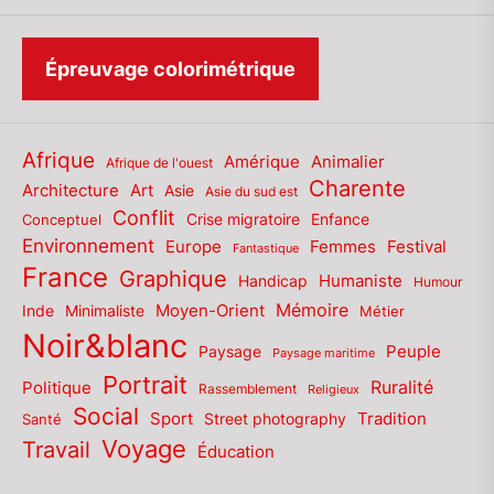
Épreuvage colorimétrique
Afrique
Amérique
Animalier
Afrique de l'ouest
Charente
Architecture
Art
Asie
Asie du sud est
Conflit
Enfance
Conceptuel
Crise migratoire
Environnement
Europe
Femmes
Festival
Fantastique
France
Graphique
Humaniste
Handicap
Humour
Mémoire
Moyen-Orient
Inde
Minimaliste
Métier
Noir&blanc
Paysage
Peuple
Paysage maritime
Portrait
Politique
Ruralité
Rassemblement
Religieux
Social
Sport
Tradition
Santé
Street photography
Voyage
Travail
Éducation