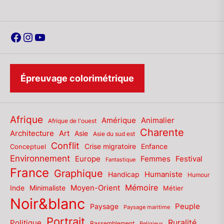
Facebook
Instagram
YouTube
Épreuvage colorimétrique
Afrique
Amérique
Animalier
Afrique de l'ouest
Charente
Architecture
Art
Asie
Asie du sud est
Conflit
Enfance
Conceptuel
Crise migratoire
Environnement
Europe
Femmes
Festival
Fantastique
France
Graphique
Humaniste
Handicap
Humour
Mémoire
Moyen-Orient
Inde
Minimaliste
Métier
Noir&blanc
Paysage
Peuple
Paysage maritime
Portrait
Politique
Ruralité
Rassemblement
Religieux