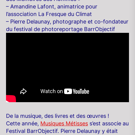
– Amandine Lafont, animatrice pour
l’association La Fresque du Climat
– Pierre Delaunay, photographe et co-fondateur
du festival de photoreportage BarrObjectif
De la musique, des livres et des œuvres !
Cette année,
Musiques Métisses
s’est associe au
Festival BarrObjectif. Pierre Delaunay y était