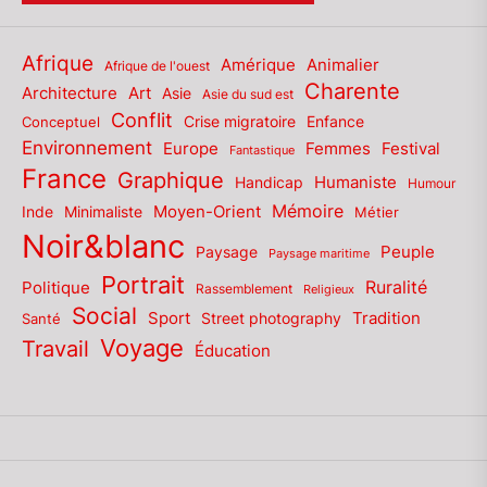
Afrique
Amérique
Animalier
Afrique de l'ouest
Charente
Architecture
Art
Asie
Asie du sud est
Conflit
Enfance
Conceptuel
Crise migratoire
Environnement
Europe
Femmes
Festival
Fantastique
France
Graphique
Humaniste
Handicap
Humour
Mémoire
Moyen-Orient
Inde
Minimaliste
Métier
Noir&blanc
Paysage
Peuple
Paysage maritime
Portrait
Politique
Ruralité
Rassemblement
Religieux
Social
Sport
Tradition
Santé
Street photography
Voyage
Travail
Éducation