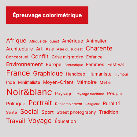
Épreuvage colorimétrique
Afrique
Amérique
Animalier
Afrique de l'ouest
Charente
Architecture
Art
Asie
Asie du sud est
Conflit
Enfance
Conceptuel
Crise migratoire
Environnement
Europe
Femmes
Festival
Fantastique
France
Graphique
Humaniste
Handicap
Humour
Mémoire
Moyen-Orient
Inde
Minimaliste
Métier
Noir&blanc
Paysage
Peuple
Paysage maritime
Portrait
Politique
Ruralité
Rassemblement
Religieux
Social
Sport
Tradition
Santé
Street photography
Voyage
Travail
Éducation