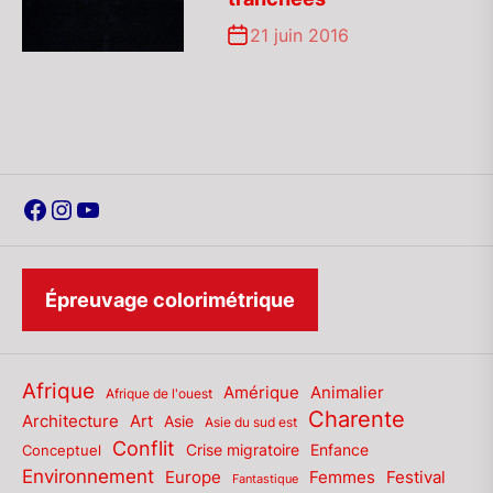
21 juin 2016
Facebook
Instagram
YouTube
Épreuvage colorimétrique
Afrique
Amérique
Animalier
Afrique de l'ouest
Charente
Architecture
Art
Asie
Asie du sud est
Conflit
Enfance
Conceptuel
Crise migratoire
Environnement
Europe
Femmes
Festival
Fantastique