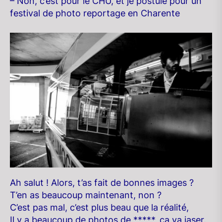
– Non, c’est pour le CHU, et je postule pour un
festival de photo reportage en Charente
Ah salut ! Alors, t’as fait de bonnes images ?
T’en as beaucoup maintenant, non ?
C’est pas mal, c’est plus beau que la réalité,
Il y a beaucoup de photos de *****, ça va jaser.