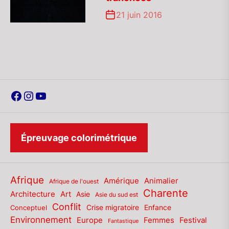
21 juin 2016
Facebook
Instagram
YouTube
Épreuvage colorimétrique
Afrique
Amérique
Animalier
Afrique de l'ouest
Charente
Architecture
Art
Asie
Asie du sud est
Conflit
Enfance
Conceptuel
Crise migratoire
Environnement
Europe
Femmes
Festival
Fantastique