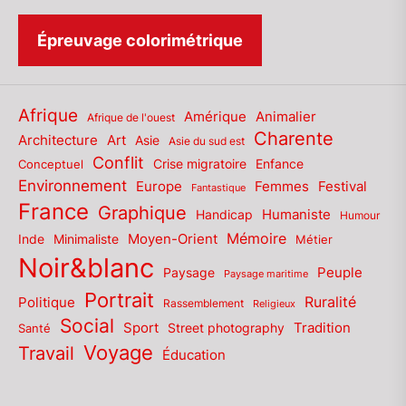
Épreuvage colorimétrique
Afrique
Amérique
Animalier
Afrique de l'ouest
Charente
Architecture
Art
Asie
Asie du sud est
Conflit
Enfance
Conceptuel
Crise migratoire
Environnement
Europe
Femmes
Festival
Fantastique
France
Graphique
Humaniste
Handicap
Humour
Mémoire
Moyen-Orient
Inde
Minimaliste
Métier
Noir&blanc
Paysage
Peuple
Paysage maritime
Portrait
Politique
Ruralité
Rassemblement
Religieux
Social
Sport
Tradition
Santé
Street photography
Voyage
Travail
Éducation