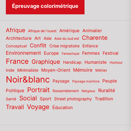
Épreuvage colorimétrique
Afrique
Amérique
Animalier
Afrique de l'ouest
Charente
Architecture
Art
Asie
Asie du sud est
Conflit
Enfance
Conceptuel
Crise migratoire
Environnement
Europe
Femmes
Festival
Fantastique
France
Graphique
Humaniste
Handicap
Humour
Mémoire
Moyen-Orient
Inde
Minimaliste
Métier
Noir&blanc
Paysage
Peuple
Paysage maritime
Portrait
Politique
Ruralité
Rassemblement
Religieux
Social
Sport
Tradition
Santé
Street photography
Voyage
Travail
Éducation