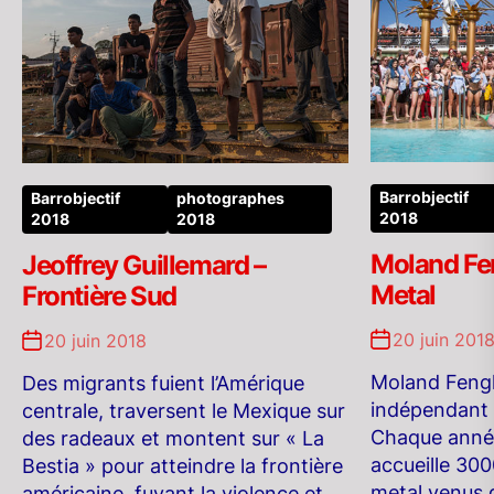
Barrobjectif
Barrobjectif
photographes
2018
2018
2018
Moland Fe
Jeoffrey Guillemard –
Metal
Frontière Sud
20 juin 201
20 juin 2018
Moland Fengk
Des migrants fuient l’Amérique
indépendant 
centrale, traversent le Mexique sur
Chaque année
des radeaux et montent sur « La
accueille 30
Bestia » pour atteindre la frontière
metal venus 
américaine, fuyant la violence et