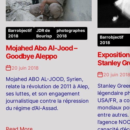
Barrobjectif
JDR de
photographes
2018
Bourisp
2018
Barrobjectif
2018
Mojahed Abo Al-Jood –
Expositio
Goodbye Aleppo
Stanley G
20 juin 2018
20 juin 201
Mojahed ABO AL-JOOD, Syrien,
Stanley Gree
relate la révolution de 2011 à Alep,
légendaire ph
ses luttes, et son engagement
USA/FR, a cou
journalistique contre la répression
mondiaux po
du régime d’Al-Assad.
entre autres
l’agence NOO
Read More
capacité d’éco