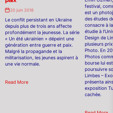
festival, com
20 juin 2018
est un photoj
des études de
Le conflit persistant en Ukraine
consacre à l
depuis plus de trois ans affecte
étudie à l’Uni
profondément la jeunesse. La série
Design de Lin
« Un été ukrainien » dépeint une
plusieurs pri
génération entre guerre et paix.
Photo. En 201
Malgré la propagande et la
Photos comm
militarisation, les jeunes aspirent à
bourse lui es
une vie normale.
poursuivre so
Limbes – Exod
présenta ain
Read More
exposition Tu
cachée.
Read More