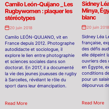
Sidney Léa
Camilo León-Quijano _ Les
Minya, Égy
Rugbywomen : plaquer les
blanc
stéréotypes
20 juin 201
20 juin 2018
Sidney Léa L
Camilo LEÓN-QUIJANO, vit en
française, exp
France depuis 2012. Photographe
des défis aud
autodidacte et sociologue, il
elle dépeint l
explore le lien entre photographie
ouvriers des 
et sciences sociales dans son
en Égypte, e
doctorat. En 2017, il a documenté
conditions d
la vie des jeunes joueuses de rugby
pour un salai
à Sarcelles, révélant le rôle du
dépourvus de
sport dans leur émancipation.
Read More
Read More