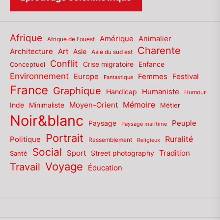
Afrique
Amérique
Animalier
Afrique de l'ouest
Charente
Architecture
Art
Asie
Asie du sud est
Conflit
Enfance
Conceptuel
Crise migratoire
Environnement
Europe
Femmes
Festival
Fantastique
France
Graphique
Humaniste
Handicap
Humour
Mémoire
Moyen-Orient
Inde
Minimaliste
Métier
Noir&blanc
Paysage
Peuple
Paysage maritime
Portrait
Politique
Ruralité
Rassemblement
Religieux
Social
Sport
Tradition
Santé
Street photography
Voyage
Travail
Éducation