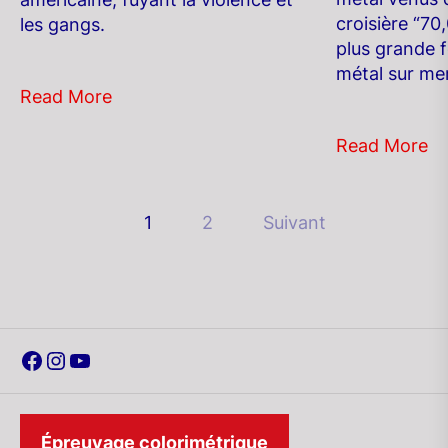
croisière “70
les gangs.
plus grande f
métal sur mer
Read More
Read More
Pagination
1
2
Suivant
des
publications
Facebook
Instagram
YouTube
Épreuvage colorimétrique