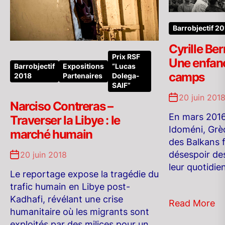
Barrobjectif 2
Cyrille Be
Prix RSF
Une enfanc
Barrobjectif
Expositions
“Lucas
camps
2018
Partenaires
Dolega-
SAIF”
20 juin 201
Narciso Contreras –
En mars 2016,
Traverser la Libye : le
Idoméni, Grèc
marché humain
des Balkans 
désespoir des
20 juin 2018
leur quotidien
Le reportage expose la tragédie du
trafic humain en Libye post-
Kadhafi, révélant une crise
Read More
humanitaire où les migrants sont
exploités par des milices pour un