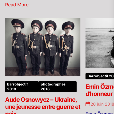
Read More
Barrobjectif 2
Barrobjectif
photographes
Emin Özmen
2018
2018
d’honneur
Aude Osnowycz – Ukraine,
20 juin 201
une jeunesse entre guerre et
paix
Emin Özmen, 