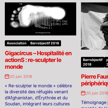
Association
Barrobjectif 2018
Gigacircus – Hospitalité en
actionS : re-sculpter le
Barrobjectif
2018
monde
Pierre Fau
20 juin 2018
périphériq
« Re-sculpter le monde » célèbre
la diversité des réfugiés venant
20 juin 201
d’Afghanistan, d’Érythrée et du
Témoignage 
Soudan, intégrant leurs cultures