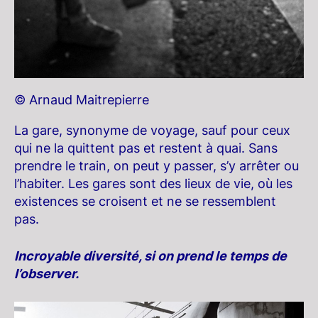
© Arnaud Maitrepierre
La gare, synonyme de voyage, sauf pour ceux
qui ne la quittent pas et restent à quai. Sans
prendre le train, on peut y passer, s’y arrêter ou
l’habiter. Les gares sont des lieux de vie, où les
existences se croisent et ne se ressemblent
pas.
Incroyable diversité, si on prend le temps de
l’observer.