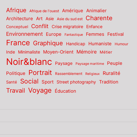
Afrique
Amérique
Animalier
Afrique de l'ouest
Charente
Architecture
Art
Asie
Asie du sud est
Conflit
Enfance
Conceptuel
Crise migratoire
Environnement
Europe
Femmes
Festival
Fantastique
France
Graphique
Humaniste
Handicap
Humour
Mémoire
Moyen-Orient
Inde
Minimaliste
Métier
Noir&blanc
Paysage
Peuple
Paysage maritime
Portrait
Politique
Ruralité
Rassemblement
Religieux
Social
Sport
Tradition
Santé
Street photography
Voyage
Travail
Éducation