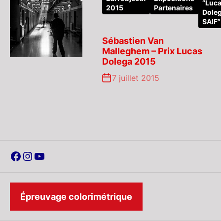
“Luc
2015
Partenaires
Dole
SAIF”
Sébastien Van
Malleghem – Prix Lucas
Dolega 2015
7 juillet 2015
Facebook
Instagram
YouTube
Épreuvage colorimétrique