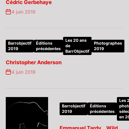
Cédric Gerbehaye
4 juin 2019
Les 20 ans
Barrobjectif
Éditions
Photographes
de
2019
précédentes
2019
BarrObjectif
Christopher Anderson
4 juin 2019
Les 
Barrobjectif
Éditions
phot
2019
précédentes
séle
en 2
Emmanuel Tardy _ Wild