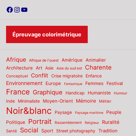
Facebook
Instagram
YouTube
Épreuvage colorimétrique
Afrique
Amérique
Animalier
Afrique de l'ouest
Charente
Architecture
Art
Asie
Asie du sud est
Conflit
Enfance
Conceptuel
Crise migratoire
Environnement
Europe
Femmes
Festival
Fantastique
France
Graphique
Humaniste
Handicap
Humour
Mémoire
Moyen-Orient
Inde
Minimaliste
Métier
Noir&blanc
Paysage
Peuple
Paysage maritime
Portrait
Politique
Ruralité
Rassemblement
Religieux
Social
Sport
Tradition
Santé
Street photography