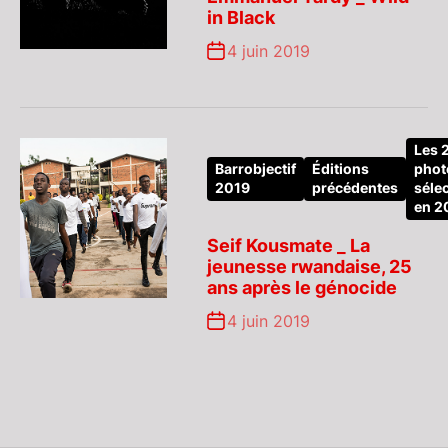
in Black
4 juin 2019
Les 
Barrobjectif
Éditions
phot
2019
précédentes
séle
en 2
Seif Kousmate _ La
jeunesse rwandaise, 25
ans après le génocide
4 juin 2019