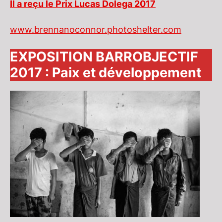
Il a reçu le Prix Lucas Dolega 2017
www.brennanoconnor.photoshelter.com
EXPOSITION BARROBJECTIF
2017 : Paix et développement