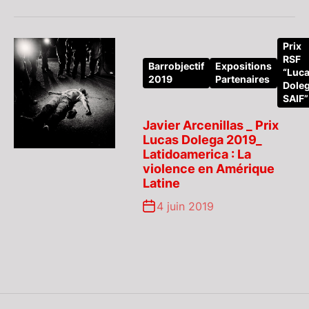
Prix
RSF
Barrobjectif
Expositions
“Luc
2019
Partenaires
Dole
SAIF”
Javier Arcenillas _ Prix
Lucas Dolega 2019_
Latidoamerica : La
violence en Amérique
Latine
4 juin 2019