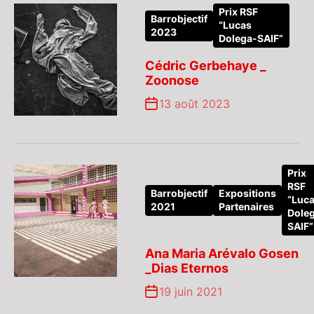
Prix RSF
Barrobjectif
“Lucas
2023
Dolega-SAIF”
Cédric Gerbehaye _
Zoonose
13 août 2023
Prix
RSF
Barrobjectif
Expositions
“Luc
2021
Partenaires
Dole
SAIF”
Ana Maria Arévalo Gosen
_Dias Eternos
19 juin 2021