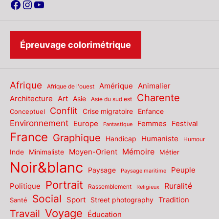
Facebook
Instagram
YouTube
Épreuvage colorimétrique
Afrique
Amérique
Animalier
Afrique de l'ouest
Charente
Architecture
Art
Asie
Asie du sud est
Conflit
Enfance
Conceptuel
Crise migratoire
Environnement
Europe
Femmes
Festival
Fantastique
France
Graphique
Humaniste
Handicap
Humour
Mémoire
Moyen-Orient
Inde
Minimaliste
Métier
Noir&blanc
Paysage
Peuple
Paysage maritime
Portrait
Politique
Ruralité
Rassemblement
Religieux
Social
Sport
Tradition
Santé
Street photography
Voyage
Travail
Éducation