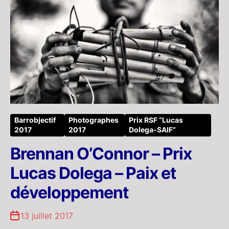
Barrobjectif
Photographes
Prix RSF “Lucas
2017
2017
Dolega-SAIF”
Brennan O’Connor – Prix
Lucas Dolega – Paix et
développement
13 juillet 2017