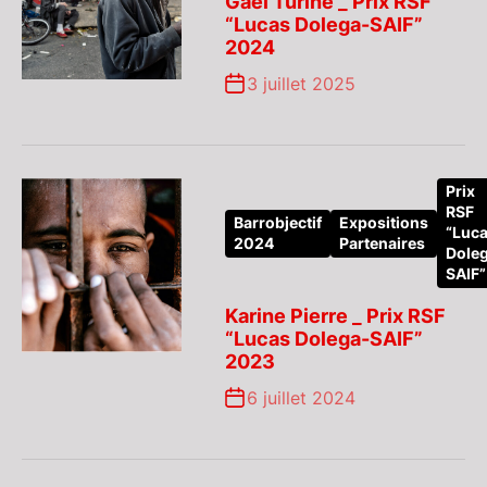
Gaël Turine _ Prix RSF
“Lucas Dolega-SAIF”
2024
3 juillet 2025
Prix
RSF
Barrobjectif
Expositions
“Luc
2024
Partenaires
Dole
SAIF”
Karine Pierre _ Prix RSF
“Lucas Dolega-SAIF”
2023
6 juillet 2024