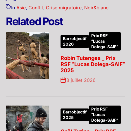
In
Asie
,
Conflit
,
Crise migratoire
,
Noir&blanc
Related Post
Prix RSF
Barrobjectif
“Lucas
2026
Dolega-SAIF”
Robin Tutenges _ Prix
RSF “Lucas Dolega-SAIF”
2025
8 juillet 2026
Prix RSF
Barrobjectif
“Lucas
2025
Dolega-SAIF”