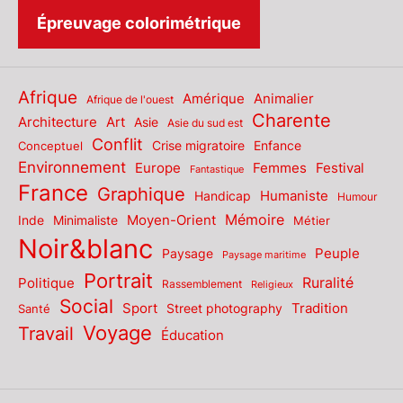
Épreuvage colorimétrique
Afrique
Amérique
Animalier
Afrique de l'ouest
Charente
Architecture
Art
Asie
Asie du sud est
Conflit
Enfance
Conceptuel
Crise migratoire
Environnement
Europe
Femmes
Festival
Fantastique
France
Graphique
Humaniste
Handicap
Humour
Mémoire
Moyen-Orient
Inde
Minimaliste
Métier
Noir&blanc
Paysage
Peuple
Paysage maritime
Portrait
Politique
Ruralité
Rassemblement
Religieux
Social
Sport
Tradition
Santé
Street photography
Voyage
Travail
Éducation