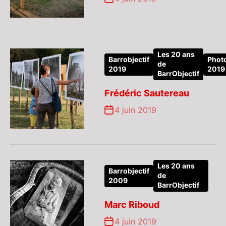
Les 20 ans
Barrobjectif
Phot
de
2019
2019
BarrObjectif
Frédéric Sautereau
4 juin 2019
Les 20 ans
Barrobjectif
de
2009
BarrObjectif
Marc Riboud
4 juin 2019