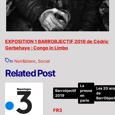
EXPOSITION 1 BARROBJECTIF 2016 de Cédric
Gerbehaye : Congo in Limbo
In
Noir&blanc
,
Social
Related Post
La
Les 20 an
Barrobjectif
presse
de
2019
en
BarrObject
parle
FR3