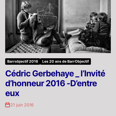
Barrobjectif 2016
Les 20 ans de BarrObjectif
Cédric Gerbehaye _ l’Invité
d’honneur 2016 -D’entre
eux
21 juin 2016