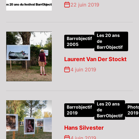
22 juin 2019
Les 20 ans
Barrobjectif
de
2005
BarrObjectif
Laurent Van Der Stockt
4 juin 2019
Les 20 ans
Barrobjectif
Phot
de
2019
2019
BarrObjectif
Hans Silvester
4 juin 2019