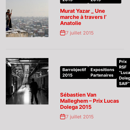
Murat Yazar _ Une
marche à travers l’
Anatolie
7 juillet 2015
Prix
RSF
Barrobjectif
Expositions
“Luc
2015
Partenaires
Dole
SAIF”
Sébastien Van
Malleghem – Prix Lucas
Dolega 2015
7 juillet 2015