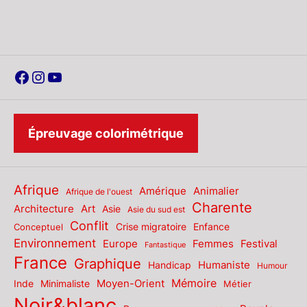
Facebook
Instagram
YouTube
Épreuvage colorimétrique
Afrique
Amérique
Animalier
Afrique de l'ouest
Charente
Architecture
Art
Asie
Asie du sud est
Conflit
Enfance
Conceptuel
Crise migratoire
Environnement
Europe
Femmes
Festival
Fantastique
France
Graphique
Humaniste
Handicap
Humour
Mémoire
Moyen-Orient
Inde
Minimaliste
Métier
Noir&blanc