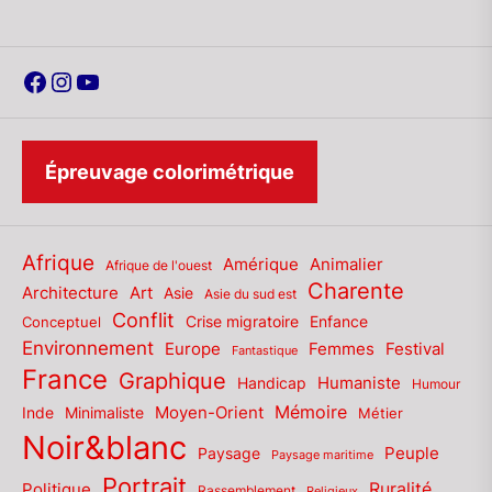
Facebook
Instagram
YouTube
Épreuvage colorimétrique
Afrique
Amérique
Animalier
Afrique de l'ouest
Charente
Architecture
Art
Asie
Asie du sud est
Conflit
Enfance
Conceptuel
Crise migratoire
Environnement
Europe
Femmes
Festival
Fantastique
France
Graphique
Humaniste
Handicap
Humour
Mémoire
Moyen-Orient
Inde
Minimaliste
Métier
Noir&blanc
Paysage
Peuple
Paysage maritime
Portrait
Politique
Ruralité
Rassemblement
Religieux