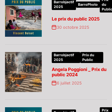
Barrobjectif
BarroPhoto
du
2025
Publi
Le prix du public 2025
30 octobre 2025
Barrobjectif
Prix du
2025
Public
Angela Poggioni _ Prix du
public 2024
6 juillet 2025
Prix