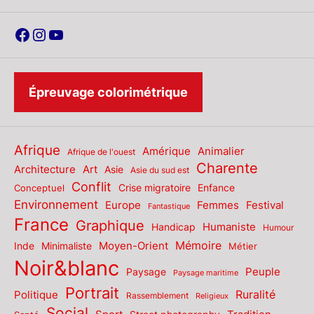
Facebook
Instagram
YouTube
Épreuvage colorimétrique
Afrique
Amérique
Animalier
Afrique de l'ouest
Charente
Architecture
Art
Asie
Asie du sud est
Conflit
Enfance
Conceptuel
Crise migratoire
Environnement
Europe
Femmes
Festival
Fantastique
France
Graphique
Humaniste
Handicap
Humour
Mémoire
Moyen-Orient
Inde
Minimaliste
Métier
Noir&blanc
Paysage
Peuple
Paysage maritime
Portrait
Politique
Ruralité
Rassemblement
Religieux
Social