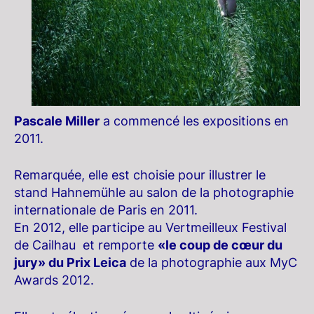
Pascale Miller
a commencé les expositions en
2011.
Remarquée, elle est choisie pour illustrer le
stand Hahnemühle au salon de la photographie
internationale de Paris en 2011.
En 2012, elle participe au Vertmeilleux Festival
de Cailhau et remporte
«le coup de cœur du
jury» du Prix Leica
de la photographie aux MyC
Awards 2012.