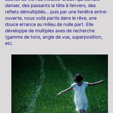
danser, des passants la tête à l’envers, des
reflets démultipliés… puis par une fenêtre entre-
ouverte, nous voilà partis dans le rêve, une
douce errance au milieu de nulle part. Elle
développe de multiples axes de recherche
(gamme de tons, angle de vue, superposition,
etc.