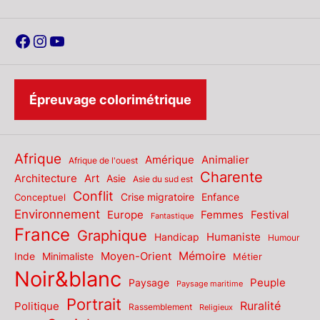
Facebook
Instagram
YouTube
Épreuvage colorimétrique
Afrique
Amérique
Animalier
Afrique de l'ouest
Charente
Architecture
Art
Asie
Asie du sud est
Conflit
Enfance
Conceptuel
Crise migratoire
Environnement
Europe
Femmes
Festival
Fantastique
France
Graphique
Humaniste
Handicap
Humour
Mémoire
Moyen-Orient
Inde
Minimaliste
Métier
Noir&blanc
Paysage
Peuple
Paysage maritime
Portrait
Politique
Ruralité
Rassemblement
Religieux