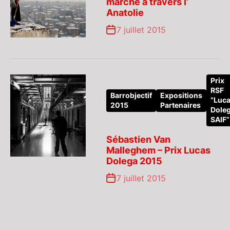
marche à travers l’
Anatolie
7 juillet 2015
Prix
RSF
Barrobjectif
Expositions
“Luc
2015
Partenaires
Dole
SAIF”
Sébastien Van
Malleghem – Prix Lucas
Dolega 2015
7 juillet 2015