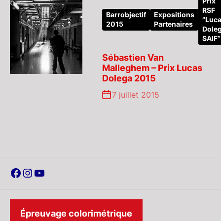
Prix
RSF
Barrobjectif
Expositions
“Luc
2015
Partenaires
Dole
SAIF”
Sébastien Van
Malleghem – Prix Lucas
Dolega 2015
7 juillet 2015
Facebook
Instagram
YouTube
Épreuvage colorimétrique