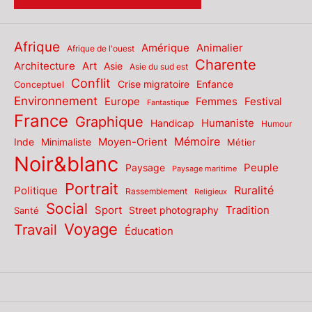
Afrique
Amérique
Animalier
Afrique de l'ouest
Charente
Architecture
Art
Asie
Asie du sud est
Conflit
Enfance
Conceptuel
Crise migratoire
Environnement
Europe
Femmes
Festival
Fantastique
France
Graphique
Humaniste
Handicap
Humour
Mémoire
Moyen-Orient
Inde
Minimaliste
Métier
Noir&blanc
Paysage
Peuple
Paysage maritime
Portrait
Politique
Ruralité
Rassemblement
Religieux
Social
Sport
Tradition
Santé
Street photography
Voyage
Travail
Éducation