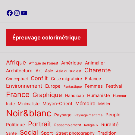
Facebook
Instagram
YouTube
Épreuvage colorimétrique
Afrique
Amérique
Animalier
Afrique de l'ouest
Charente
Architecture
Art
Asie
Asie du sud est
Conflit
Enfance
Conceptuel
Crise migratoire
Environnement
Europe
Femmes
Festival
Fantastique
France
Graphique
Humaniste
Handicap
Humour
Mémoire
Moyen-Orient
Inde
Minimaliste
Métier
Noir&blanc
Paysage
Peuple
Paysage maritime
Portrait
Politique
Ruralité
Rassemblement
Religieux
Social
Sport
Tradition
Santé
Street photography