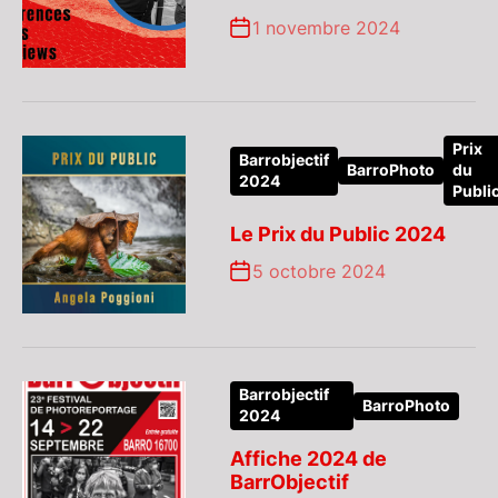
1 novembre 2024
Prix
Barrobjectif
BarroPhoto
du
2024
Publi
Le Prix du Public 2024
5 octobre 2024
Barrobjectif
BarroPhoto
2024
Affiche 2024 de
BarrObjectif