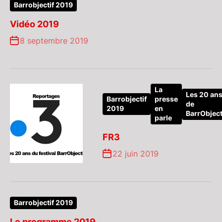
Barrobjectif 2019
Vidéo 2019
8 septembre 2019
La
Les 20 an
Barrobjectif
presse
de
2019
en
BarrObject
parle
FR3
22 juin 2019
Barrobjectif 2019
Le programme 2019